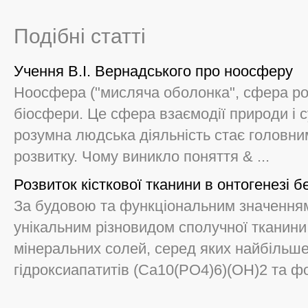
Подібні статті
Учення В.І. Вернадського про ноосферу
Ноосфера ("мисляча оболонка", сфера ро
біосфери. Це сфера взаємодії природи і с
розумна людська діяльність стає головн
розвитку. Чому виникло поняття & ...
Розвиток кісткової тканини в онтогенезі 
За будовою та функціональним значенням
унікальним різновидом сполучної тканини.
мінеральних солей, серед яких найбільше
гідроксиапатитів (Са10(РО4)6)(ОН)2 та фо