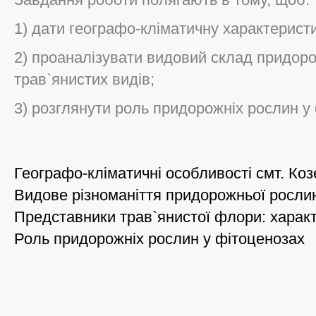
1) дати географо-кліматичну характерист
2) проаналізувати видовий склад придоро
трав`янистих видів;
3) розглянути роль придорожніх рослин у
Географо-кліматичні особливості смт. Ко
Видове різноманіття придорожньої рослин
Представники трав`янистої флори: харак
Роль придорожніх рослин у фітоценозах