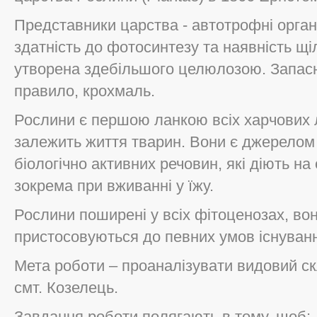
Представники царства - автотрофні орган
здатність до фотосинтезу та наявність щі
утворена здебільшого целюлозою. Запасн
правило, крохмаль.
Рослини є першою ланкою всіх харчових л
залежить життя тварин. Вони є джерелом 
біологічно активних речовин, які діють на
зокрема при вживанні у їжу.
Рослини поширені у всіх фітоценозах, во
пристосовуються до певних умов існуван
Мета роботи – проаналізувати видовий с
смт. Козелець.
Завдання роботи полягають в тому, щоб: