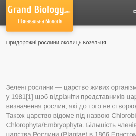
І
Придорожні рослини околиць Козельця
Зелені рослини — царство живих організ
у 1981[1] щоб відрізніти представників ц
визначення рослин, які до того не створ
Також царство відоме під назвою Chlorobi
Chlorophyta/Embryophyta. Більшість члені
царства Рослини (Plantae) в 1866 Ернсто