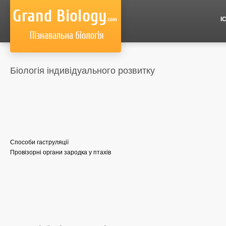
І
Біологія індивідуального розвитку
Способи гаструляції
Провізорні органи зародка у птахів