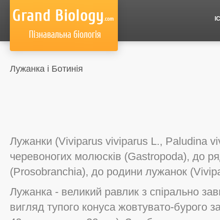
І
Лужанка і Ботинія
Лужанки (Viviparus viviparus L., Paludina 
черевоногих молюсків (Gastropoda), до р
(Prosobranchia), до родини лужанок (Vivipa
Лужанка - великий равлик з спірально за
вигляд тупого конуса жовтувато-бурого з