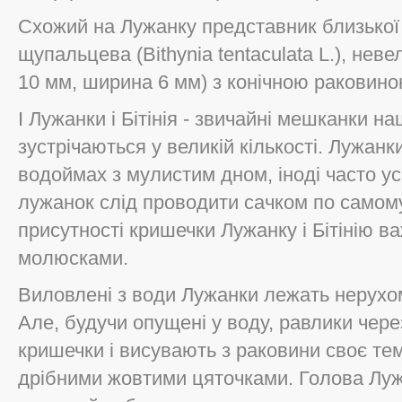
Схожий на Лужанку представник близької 
щупальцева (Bithynia tentaculata L.), нев
10 мм, ширина 6 мм) з конічною раковино
І Лужанки і Бітінія - звичайні мешканки н
зустрічаються у великій кількості. Лужан
водоймах з мулистим дном, іноді часто ус
лужанок слід проводити сачком по самом
присутності кришечки Лужанку і Бітінію в
молюсками.
Виловлені з води Лужанки лежать нерухо
Але, будучи опущені у воду, равлики чер
кришечки і висувають з раковини своє тем
дрібними жовтими цяточками. Голова Луж