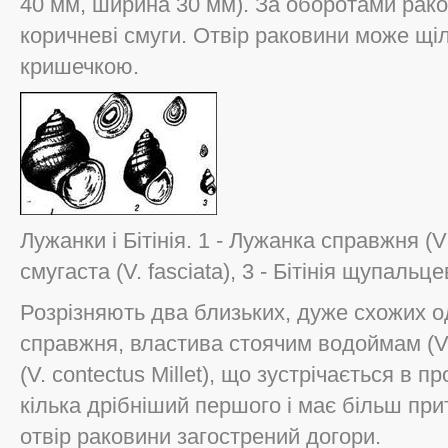
40 мм, ширина 30 мм). За оборотами рако
коричневі смуги. Отвір раковини може щі
кришечкою.
Лужанки і Бітінія. 1 - Лужанка справжня (Vi
смугаста (V. fasciata), 3 - Бітінія щупальцев
Розрізняють два близьких, дуже схожих о
справжня, властива стоячим водоймам (V. 
(V. contectus Millet), що зустрічається в 
кілька дрібніший першого і має більш при
отвір раковини загострений догори.