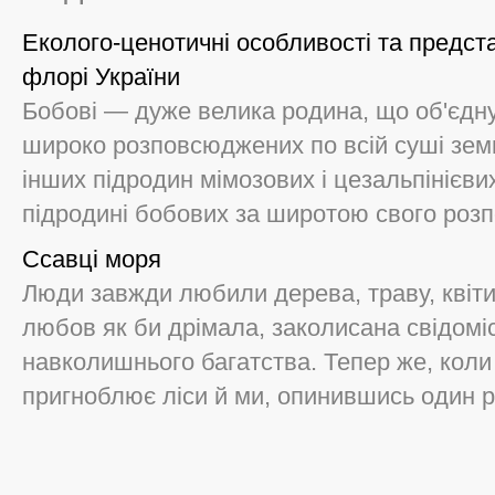
Еколого-ценотичні особливості та предст
флорі України
Бобові — дуже велика родина, що об'єднує
широко розповсюджених по всій суші земн
інших підродин мімозових і цезальпінієви
підродині бобових за широтою свого розп
Ссавці моря
Люди завжди любили дерева, траву, квіти,
любов як би дрімала, заколисана свідомі
навколишнього багатства. Тепер же, коли 
пригноблює ліси й ми, опинившись один ра