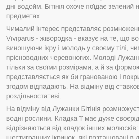
дні водойм. Бітінія охоче поїдає зелений
предметах.
Чималий інтерес представляє розмноженн
Viviparus - жівородка - вказує на те, що 
виношуючи ікру і молодь у своєму тілі, чим
прісноводних черевоногих. Молоді Лужанк
тільки за своїми розмірами, а й за форм
представляється як би гранованою і покр
згодом відпадають. На відміну від ставко
роздільностатеві.
На відміну від Лужанки Бітінія розмножує
водні рослини. Кладка її має дуже своєрі
відрізняються від кладок інших молюсків:
шестигранних ікринок, які розташовані в д