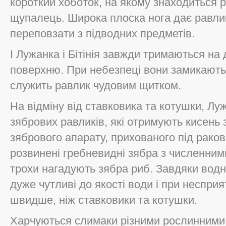
короткий хоботок, на якому знаходиться р
щупалець. Широка плоска нога дає равли
переповзати з підводних предметів.
І Лужанка і Бітінія завжди тримаються на
поверхню. При небезпеці вони замикають
служить равлик чудовим щитком.
На відміну від ставковика та котушки, Луж
зябрових равликів, які отримують кисень
зябрового апарату, прихованого під рако
розвинені гребневидні зябра з численним
трохи нагадують зябра риб. Завдяки водно
дуже чутливі до якості води і при неспри
швидше, ніж ставковики та котушки.
Харчуються слимаки різними рослинними 