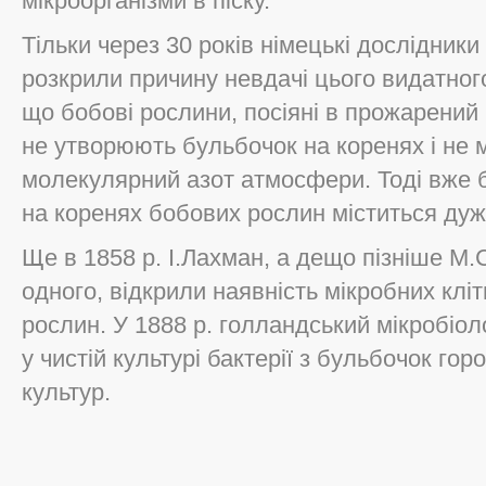
мікроорганізми в піску.
Тільки через 30 років німецькі дослідники 
розкрили причину невдачі цього видатного
що бобові рослини, посіяні в прожарений п
не утворюють бульбочок на коренях і не 
молекулярний азот атмосфери. Тоді вже 
на коренях бобових рослин міститься дуже
Ще в 1858 р. І.Лахман, а дещо пізніше М.
одного, відкрили наявність мікробних клі
рослин. У 1888 р. голландський мікробіол
у чистій культурі бактерії з бульбочок горо
культур.