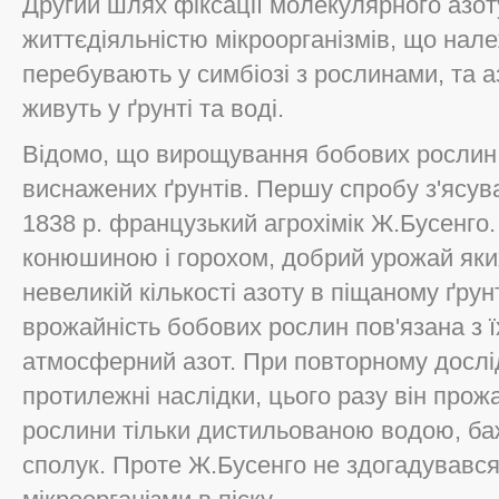
Другий шлях фіксації молекулярного азот
життєдіяльністю мікроорганізмів, що належ
перебувають у симбіозі з рослинами, та а
живуть у ґрунті та воді.
Відомо, що вирощування бобових рослин
виснажених ґрунтів. Першу спробу з'ясув
1838 р. французький агрохімік Ж.Бусенго. 
конюшиною і горохом, добрий урожай як
невеликій кількості азоту в піщаному ґрун
врожайність бобових рослин пов'язана з 
атмосферний азот. При повторному дослід
протилежні наслідки, цього разу він прож
рослини тільки дистильованою водою, ба
сполук. Проте Ж.Бусенго не здогадувався