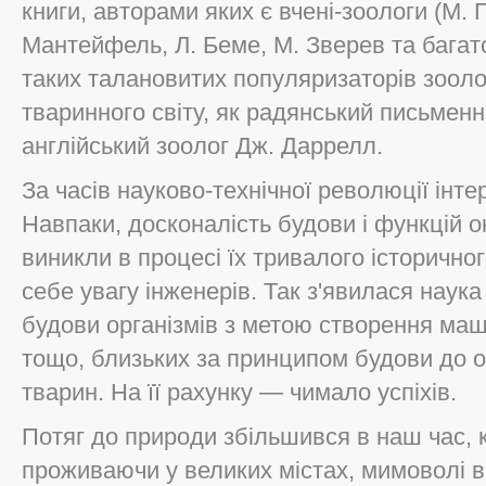
книги, авторами яких є вчені-зоологи (М.
Мантейфель, Л. Беме, М. Зверев та багато
таких талановитих популяризаторів зоолог
тваринного світу, як радянський письменни
англійський зоолог Дж. Даррелл.
За часів науково-технічної революції інт
Навпаки, досконалість будови і функцій о
виникли в процесі їх тривалого історично
себе увагу інженерів. Так з'явилася наука
будови організмів з метою створення маш
тощо, близьких за принципом будови до о
тварин. На її рахунку — чимало успіхів.
Потяг до природи збільшився в наш час, 
проживаючи у великих містах, мимоволі в