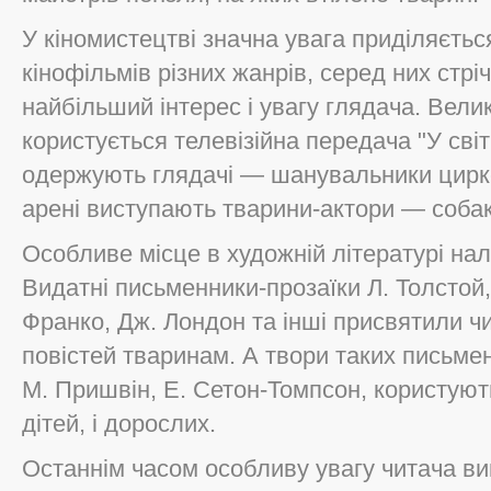
У кіномистецтві значна увага приділяєть
кінофільмів різних жанрів, серед них стр
найбільший інтерес і увагу глядача. Вел
користується телевізійна передача "У сві
одержують глядачі — шанувальники цирко
арені виступають тварини-актори — собаки,
Особливе місце в художній літературі на
Видатні письменники-прозаїки Л. Толстой, 
Франко, Дж. Лондон та інші присвятили чи
повістей тваринам. А твори таких письменни
М. Пришвін, Е. Сетон-Томпсон, користують
дітей, і дорослих.
Останнім часом особливу увагу читача в