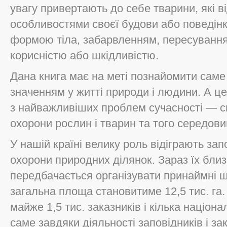
увагу привертають до себе тварини, які в
особливостями своєї будови або поведінк
формою тіла, забарвленням, пересування
корисністю або шкідливістю.
Дана книга має на меті познайомити саме 
значенням у житті природи і людини. А це
з найважливіших проблем сучасності — с
охорони рослин і тварин та того середови
У нашій країні велику роль відіграють за
охорони природних ділянок. Зараз їх близ
передбачається організувати принаймні ще
загальна площа становитиме 12,5 тис. га.
майже 1,5 тис. заказників і кілька націон
саме завдяки діяльності заповідників і за