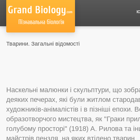
І
Тварини. Загальні відомості
Наскельні малюнки і скульптури, що зобр
деяких печерах, які були житлом старод
художників-анімалістів і в пізніші епохи. 
образотворчого мистецтва, як "Граки прил
голубому просторі" (1918) А. Рилова та і
майстрів пензля, на яких втілено тварин.