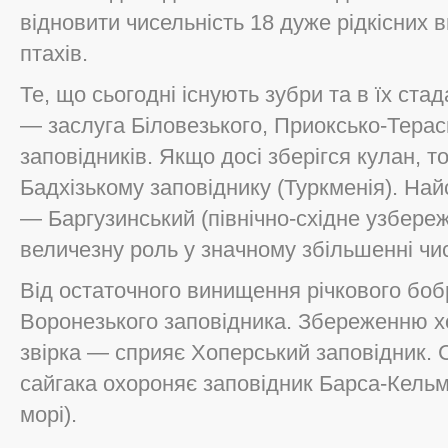
відновити чисельність 18 дуже рідкісних в
птахів.
Те, що сьогодні існують зубри та в їх ста
— заслуга Біловезького, Приоксько-Терас
заповідників. Якщо досі зберігся кулан, 
Бадхізькому заповіднику (Туркменія). Най
— Баргузинський (північно-східне узбереж
величезну роль у значному збільшенні чи
Від остаточного винищення річкового бо
Воронезького заповідника. Збереженню хо
звірка — сприяє Хоперський заповідник.
сайгака охороняє заповідник Барса-Кельм
морі).