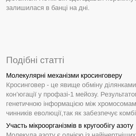
залишилася в банці на дні.
Подібні статті
Молекулярні механізми кросинговеру
Кросинговер - це явище обміну ділянками
кон’югації у профазі-1 мейозу. Результат
генетичною інформацією між хромосомами
чинників еволюції,так як забезпечує комбін
Участь мікроорганізмів в кругообігу азоту
Молекула азоту є однією із найінертніши