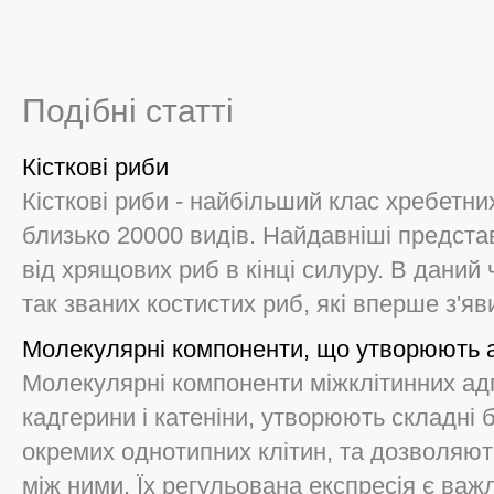
Подібні статті
Кісткові риби
Кісткові риби - найбільший клас хребетни
близько 20000 видів. Найдавніші предста
від хрящових риб в кінці силуру. В даний
так званих костистих риб, які вперше з'яви
Молекулярні компоненти, що утворюють ад
Молекулярні компоненти міжклітинних адг
кадгерини і катеніни, утворюють складні 
окремих однотипних клітин, та дозволяю
між ними. Їх регульована експресія є важл