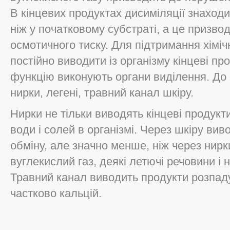
В кінцевих продуктах дисиміляції знаходи
ніж у початковому субстраті, а це призво
осмотичного тиску. Для підтримання хіміч
постійно виводити із організму кінцеві пр
функцію виконують органи виділення. До 
нирки, легені, травний канал шкіру.
Нирки не тільки виводять кінцеві продукт
води і солей в організмі. Через шкіру вив
обміну, але значно менше, ніж через нирк
вуглекислий газ, деякі летючі речовини і н
Травний канал виводить продукти розпаду
частково кальцій.