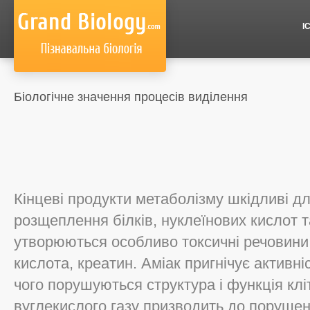
І
Біологічне значення процесів виділення
Кінцеві продукти метаболізму шкідливі для
розщеплення білків, нуклеїнових кислот т
утворюються особливо токсичні речовини:
кислота, креатин. Аміак пригнічує активні
чого порушуються структура і функція клі
вуглекислого газу призводить до порушен