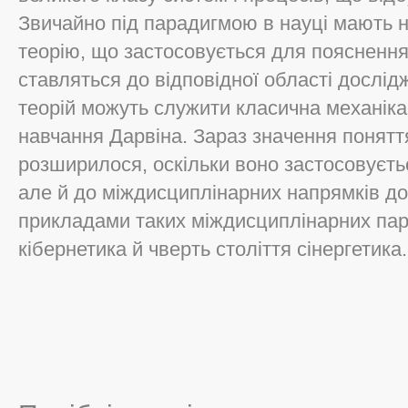
Звичайно під парадигмою в науці мають 
теорію, що застосовується для поясненн
ставляться до відповідної області дослі
теорій можуть служити класична механік
навчання Дарвіна. Зараз значення понят
розширилося, оскільки воно застосовуєтьс
але й до міждисциплінарних напрямків д
прикладами таких міждисциплінарних пара
кібернетика й чверть століття сінергетика.