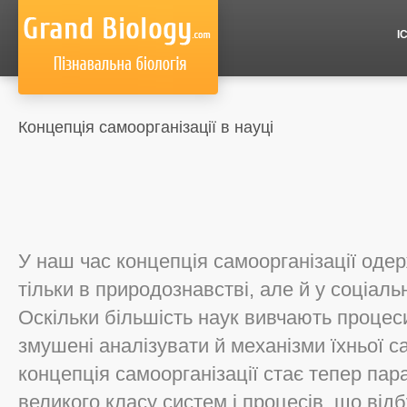
І
Концепція самоорганізації в науці
У наш час концепція самоорганізації оде
тільки в природознавстві, але й у соціаль
Оскільки більшість наук вивчають процес
змушені аналізувати й механізми їхньої с
концепція самоорганізації стає тепер па
великого класу систем і процесів, що відб