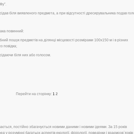
Фу”.
ідав біля виявленого предмета, а при відсутності дресирувальника подав гол
бака повинний:
бний пошук предметів на ділянці місцевості розмірами 100х150 м і в різних
ез повідка;
сідаючи біля них або голосом.
Перейти на сторінку:
1
2
ається, постійно збагачується новими даними і новими ідеями. За 15 років
у розумінні багатьох аспектів екології, фізіології, поведінки і взаємозв`язків к