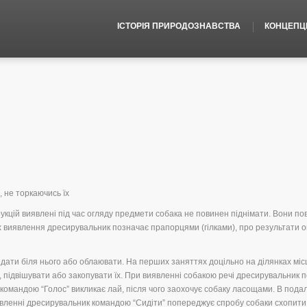
ІСТОРІЯ ПРИРОДОЗНАВСТВА
КОНЦЕПЦІЇ
 не торкаючись їх
рукцій виявлені під час огляду предмети собака не повинен піднімати. Вони по
їх виявлення дресирувальник позначає прапорцями (гілками), про результати о
дати біля нього або облаювати. На перших заняттях доцільно на ділянках місц
 підвішувати або закопувати їх. При виявленні собакою речі дресирувальник п
о командою “Голос” викликає лай, після чого заохочує собаку ласощами. В под
виявленні дресирувальник командою “Сидіти” попереджує спробу собаки схопити