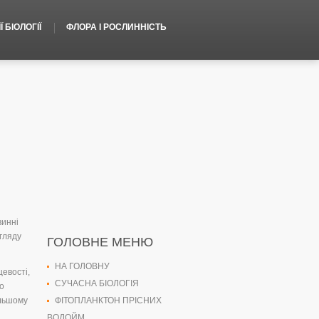
 БІОЛОГІЇ
ФЛОРА І РОСЛИННІСТЬ
винні
гляду
ГОЛОВНЕ МЕНЮ
НА ГОЛОВНУ
евості,
СУЧАСНА БІОЛОГІЯ
о
альшому
ФІТОПЛАНКТОН ПРІСНИХ
ВОДОЙМ