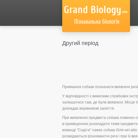
Другий період
Привчання собаки позначати виявлені речі,
У відповідності з вимогами службових інст
залишатися там, де були виявлені. Місця 
докладає керівникові заняття.
При виявленні предмета собака повинен сі
в приміщеннях розкладати тяжкі предмети,
команді “Сидіти” сажає собаку біля неї аб
розкидаються різноманітні речі і при їх 