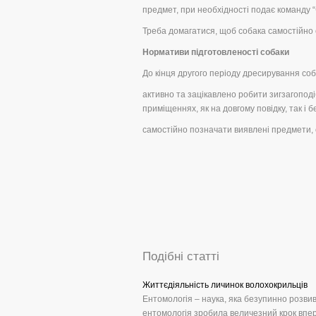
предмет, при необхідності подає команду “
Треба домагатися, щоб собака самостійно с
Нормативи підготовленості собаки
До кінця другого періоду дресирування со
активно та зацікавлено робити зигзагоподі
приміщеннях, як на довгому повідку, так і б
самостійно позначати виявлені предмети, 
Подібні статті
Життєдіяльність личинок волохокрильців
Ентомологія – наука, яка безупинно розвив
ентомологія зробила величезний крок вперед 