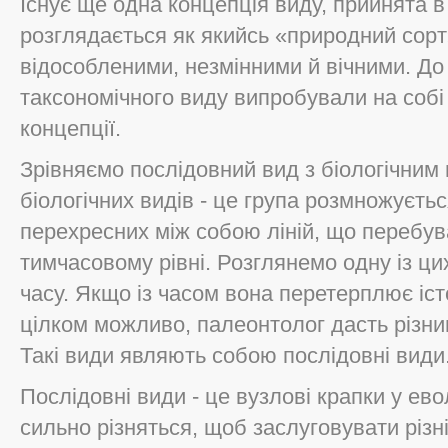
Існує ще одна концепція виду, прийнята в
розглядається як якийсь «природний сор
відособленими, незмінними й вічними. До
таксономічного виду випробували на собі
концепції.
Зрівняємо послідовний вид з біологічним 
біологічних видів - це група розмножуєт
перехресних між собою ліній, що перебу
тимчасовому рівні. Розглянемо одну із цих
часу. Якщо із часом вона перетерплює іст
цілком можливо, палеонтолог дасть різним
Такі види являють собою послідовні види
Послідовні види - це вузлові крапки у ево
сильно різняться, щоб заслуговувати різн