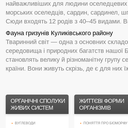
найважливіших для людини оселедцевих 
морських оселедців, сардин, сардинел, шпр
Сюди входять 12 родів з 40–45 видами. Ви
Фауна гризунів Куликівського району
Тваринний світ — одна з основних склад
середовища і природних багатств нашої Б
становлять велику й різноманітну групу с
країни. Вони живуть скрізь, де є для них їж
ОРГАНІЧНІ СПОЛУКИ
ЖИТТЄВІ ФОРМИ
ЖИВИХ СИСТЕМ
ОРГАНІЗМІВ
ВУГЛЕВОДИ
ПОНЯТТЯ ПРО БІОМОРФУ