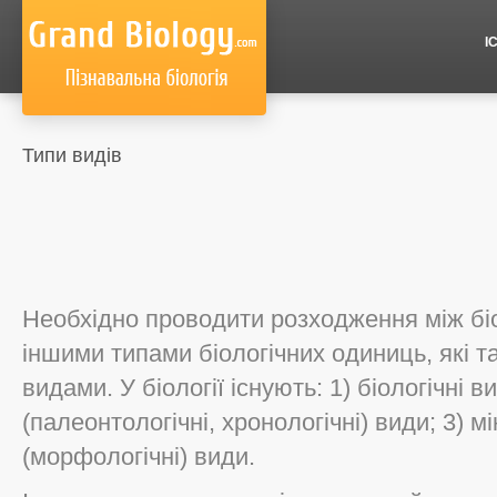
І
Типи видів
Необхідно проводити розходження між бі
іншими типами біологічних одиниць, які 
видами. У біології існують: 1) біологічні в
(палеонтологічні, хронологічні) види; 3) м
(морфологічні) види.