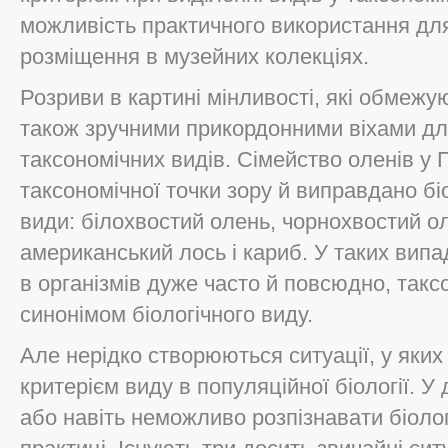
можливість практичного використання для
розміщення в музейних колекціях.
Розриви в картині мінливості, які обмежую
також зручними прикордонними віхами дл
таксономічних видів. Сімейство оленів у П
таксономічної точки зору й виправдано біо
види: білохвостий олень, чорнохвостий о
американський лось і кариб. У таких випа
в організмів дуже часто й повсюдно, так
синонімом біологічного виду.
Але нерідко створюються ситуації, у яких 
критерієм виду в популяційної біології. У
або навіть неможливо розпізнавати біолог