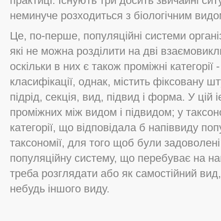
практиці. Існують три досить звичайні сит
неминуче розходиться з біологічним видо
Це, по-перше, популяційні системи орган
які не можна розділити на дві взаємовиклю
оскільки в них є також проміжні категорії
класифікації, однак, містить фіксовану шту
підрід, секція, вид, підвид і форма. У цій 
проміжних між видом і підвидом; у таксон
категорії, що відповідала б напіввиду попу
таксономії, для того щоб були задоволен
популяційну систему, що перебуває на нап
треба розглядати або як самостійний вид, 
небудь іншого виду.