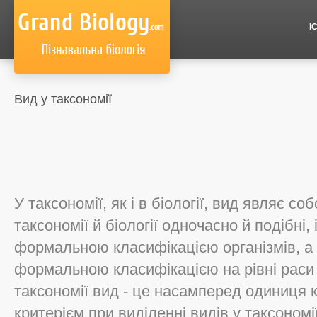
І
Вид у таксономії
У таксономії, як і в біології, вид являє 
таксономії й біології одночасно й подібні, 
формальною класифікацією організмів, а
формальною класифікацією на рівні раси 
таксономії вид - це насамперед одиниця 
критерієм при виділенні видів у таксономії