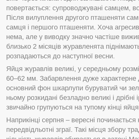
повертається: супроводжувані самцем, во
Після вилуплення другого пташеняти сам
самця і першого пташеняти. Хоча агреси
нема, але у виводку значно частіше вижив
близько 2 місяців журавленята піднімают
розпадаються до наступної весни.
Яйця журавлів великі, у середньому розм
60–62 мм. Забарвлення дуже характерне д
основний фон шкарлупи буруватий чи зел
ньому розкидані безладно великі і дрібні
звичайно групуються на тупому кінці яйця
Наприкінці серпня – вересні починається 
передвідльотні зграї. Такі місця збору т