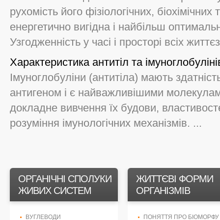
рухомість його фізіологічних, біохімічних
енергетично вигідна і найбільш оптималь
Узгодженність у часі і просторі всіх життєз
Характеристика антитіл та імуноглобуліні
Імуноглобуліни (антитіла) мають здатніст
антигеном і є найважливішими молекулами
докладне вивчення їх будови, властивост
розуміння імунологічних механізмів. ...
ОРГАНІЧНІ СПОЛУКИ
ЖИТТЄВІ ФОРМИ
ЖИВИХ СИСТЕМ
ОРГАНІЗМІВ
ВУГЛЕВОДИ
ПОНЯТТЯ ПРО БІОМОРФУ