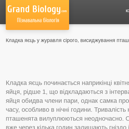
І
Кладка яєць у журавля сірого, висиджування пта
Кладка яєць починається наприкінці квітня
яйця, рідше 1, що відкладаються з інтер
яйця обидва члени пари, однак самка про
часу, особливо в нічні години. Триваліст
пташенята вилуплюються неодночасно. О
вже через кілька годин залишають гніздо 