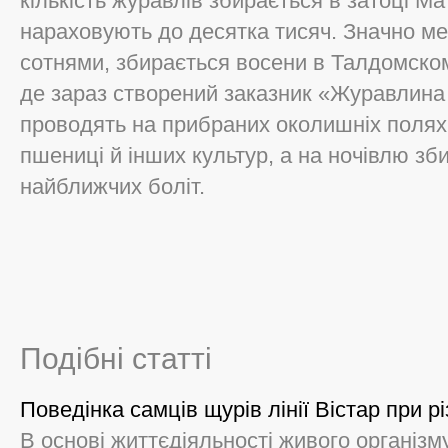
кількість журавлів збирається в затоці Мат
нараховують до десятка тисяч. Значно ме
сотнями, збирається восени в Талдомском
де зараз створений заказник «Журавлина
проводять на прибраних околишніх полях
пшениці й інших культур, а на ночівлю зб
найближчих боліт.
Подібні статті
Поведінка самців щурів лінії Вістар при 
В основі життєдіяльності живого організму