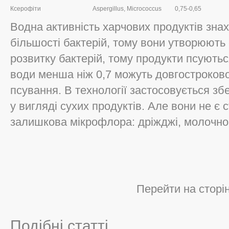
Ксерофіти
Aspergillus, Micrococcus
0,75-0,65
Водна активність харчових продуктів знах
більшості бактерій, тому вони утворюють
розвитку бактерій, тому продукти псуютьс
води менша ніж 0,7 можуть довгостроково
псування. В технології застосовується зб
у вигляді сухих продуктів. Але вони не є 
залишкова мікрофлора: дріжджі, молочноки
Перейти на сторі
Подібні статті