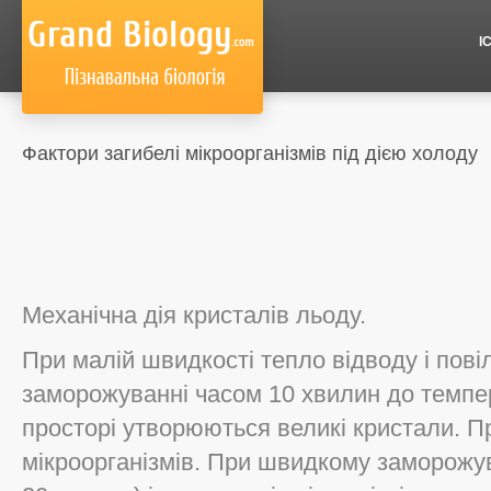
І
Фактори загибелі мікроорганізмів під дією холоду
Механічна дія кристалів льоду.
При малій швидкості тепло відводу і пов
заморожуванні часом 10 хвилин до темпер
просторі утворюються великі кристали. П
мікроорганізмів. При швидкому заморожува