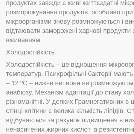
продуктах завжди є живі життєздатні мікр
розморожування продуктів, особливо при в
мікроорганізми знову розмножуються і ви
відтаювати заморожені харчові продукти
вживанням.
Холодостійкість
Холодостійкість – це відношення мікроорг
температур. Психрофільні бактерії мають
– 12 ºС – нижче неї вони не розмножуютьс
анабіозу. Механізм адаптації до стану хол
різноманітні. У деяких Грамнегативних в 
стінці клітини є велика кількість ліпідів. 
відбувається за рахунок підвищення в них
ненасичених жирних кислот, а резистентн