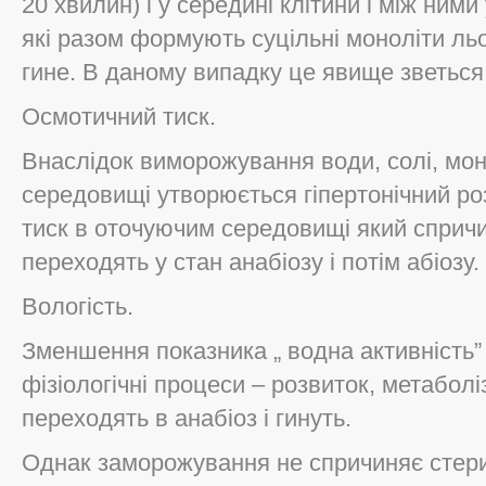
20 хвилин) і у середині клітини і між ним
які разом формують суцільні моноліти льо
гине. В даному випадку це явище зветься
Осмотичний тиск.
Внаслідок виморожування води, солі, мон
середовищі утворюється гіпертонічний р
тиск в оточуючим середовищі який спричи
переходять у стан анабіозу і потім абіозу.
Вологість.
Зменшення показника „ водна активність” 
фізіологічні процеси – розвиток, метаболі
переходять в анабіоз і гинуть.
Однак заморожування не спричиняє стери