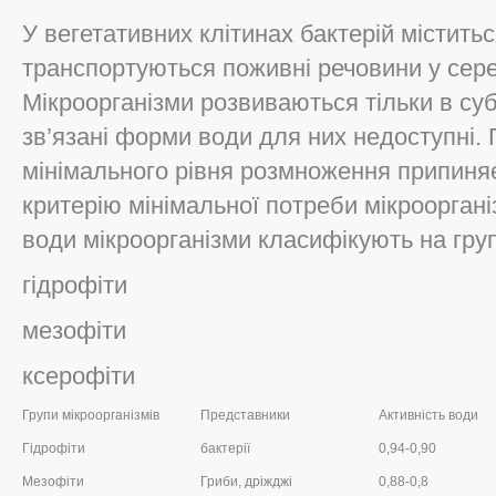
У вегетативних клітинах бактерій містить
транспортуються поживні речовини у серед
Мікроорганізми розвиваються тільки в су
зв’язані форми води для них недоступні.
мінімального рівня розмноження припиняє
критерію мінімальної потреби мікроорганіз
води мікроорганізми класифікують на гру
гідрофіти
мезофіти
ксерофіти
Групи мікроорганізмів
Представники
Активність води
Гідрофіти
бактерії
0,94-0,90
Мезофіти
Гриби, дріжджі
0,88-0,8