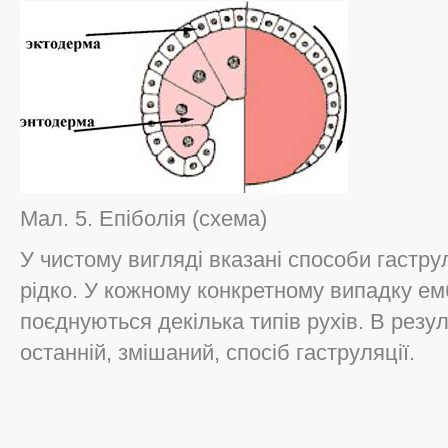
Мал. 5. Епіболія (схема)
У чистому вигляді вказані способи гастру
рідко. У кожному конкретному випадку емб
поєднуються декілька типів рухів. В резу
останній, змішаний, спосіб гаструляції.