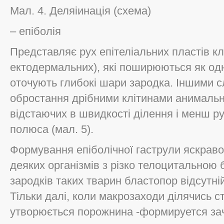
Мал. 4. Деляіинація (схема)
– епіболія
Представляє рух епітеліальних пластів кл
ектодермальних), які поширюються як одне
оточують глибокі шари зародка. Іншими с
обростання дрібними клітинами анимальн
відстаючих в швидкості ділення і менш ру
полюса (мал. 5).
Формування епіболічної гаструли яскраво
деяких організмів з різко телоцитальною 
зародків таких тварин бластопор відсутні
Тільки далі, коли макрозаходи ділячись с
утворюється порожнина -формируется зач