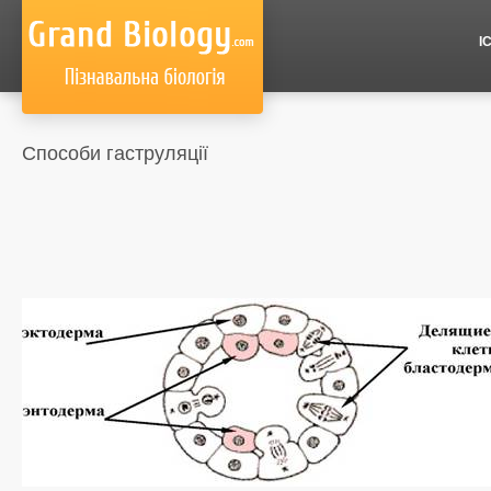
І
Способи гаструляції