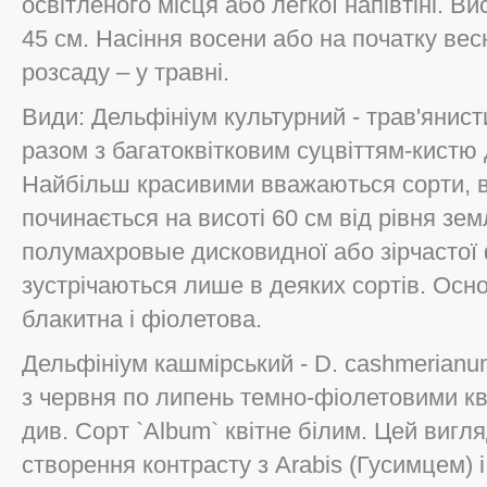
освітленого місця або легкої напівтіні. Ви
45 см. Насіння восени або на початку весн
розсаду – у травні.
Види: Дельфініум культурний - трав'янист
разом з багатоквітковим суцвіттям-кистю 
Найбільш красивими вважаються сорти, в 
починається на висоті 60 см від рівня зем
полумахровые дисковидної або зірчастої 
зустрічаються лише в деяких сортів. Осно
блакитна і фіолетова.
Дельфініум кашмірський - D. cashmerianu
з червня по липень темно-фіолетовими кві
див. Сорт `Album` квітне білим. Цей виг
створення контрасту з Arabis (Гусимцем) і