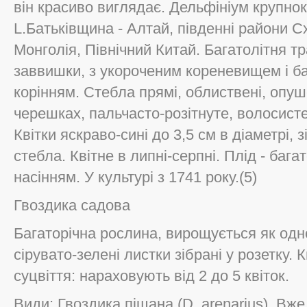
він красиво виглядає. Дельфініум крупнокв
L.Батьківщина - Алтай, південні райони С
Монголія, Північний Китай. Багатолітня т
заввишки, з укороченим кореневищем і б
корінням. Стебла прямі, облиствені, опуш
черешках, пальчасто-розітнуте, волосисте,
Квітки яскраво-сині до 3,5 см в діаметрі, зі
стебла. Квітне в липні-серпні. Плід - баг
насінням. У культурі з 1741 року.(5)
Гвоздика садова
Багаторічна рослина, вирощується як одно
сірувато-зелені листки зібрані у розетку. К
суцвіття: нараховують від 2 до 5 квіток.
Види: Гвоздика піщана (D. arenarius). Вже