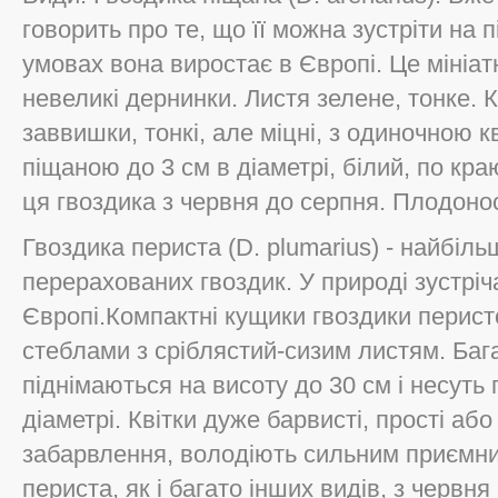
говорить про те, що її можна зустріти на 
умовах вона виростає в Європі. Це мініа
невеликі дернинки. Листя зелене, тонке. Кв
заввишки, тонкі, але міцні, з одиночною к
піщаною до 3 см в діаметрі, білий, по кр
ця гвоздика з червня до серпня. Плодоно
Гвоздика периста (D. plumarius) - найбіль
перерахованих гвоздик. У природі зустріч
Європі.Компактні кущики гвоздики перис
стеблами з сріблястий-сизим листям. Багат
піднімаються на висоту до 30 см і несуть п
діаметрі. Квітки дуже барвисті, прості або
забарвлення, володіють сильним приємни
периста, як і багато інших видів, з червня