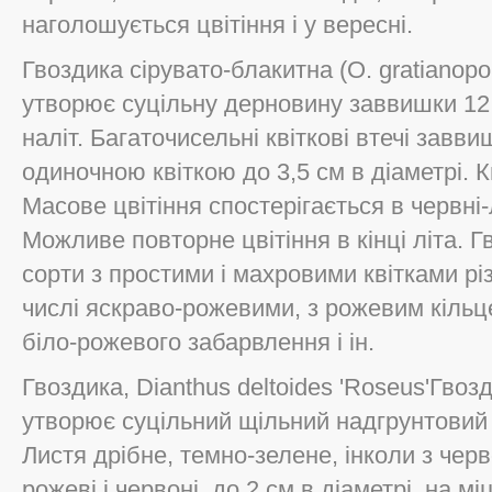
наголошується цвітіння і у вересні.
Гвоздика сірувато-блакитна (О. gratianopo
утворює суцільну дерновину заввишки 12 
наліт. Багаточисельні квіткові втечі завви
одиночною квіткою до 3,5 см в діаметрі. К
Масове цвітіння спостерігається в червні-
Можливе повторне цвітіння в кінці літа. 
сорти з простими і махровими квітками рі
числі яскраво-рожевими, з рожевим кільц
біло-рожевого забарвлення і ін.
Гвоздика, Dianthus deltoides 'Roseus'Гвозд
утворює суцільний щільний надгрунтовий
Листя дрібне, темно-зелене, інколи з чер
рожеві і червоні, до 2 см в діаметрі, на 