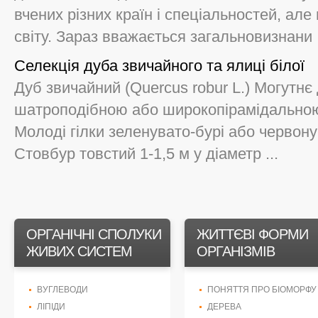
вчених різних країн і спеціальностей, але
світу. Зараз вважається загальновизнани .
Селекція дуба звичайного та ялиці білої
Дуб звичайний (Quercus robur L.) Могутнє
шатроподібною або широкопірамідальною 
Молоді гілки зеленувато-бурі або червону
Стовбур товстий 1-1,5 м у діаметр ...
ОРГАНІЧНІ СПОЛУКИ
ЖИТТЄВІ ФОРМИ
ЖИВИХ СИСТЕМ
ОРГАНІЗМІВ
ВУГЛЕВОДИ
ПОНЯТТЯ ПРО БІОМОРФУ
ЛІПІДИ
ДЕРЕВА