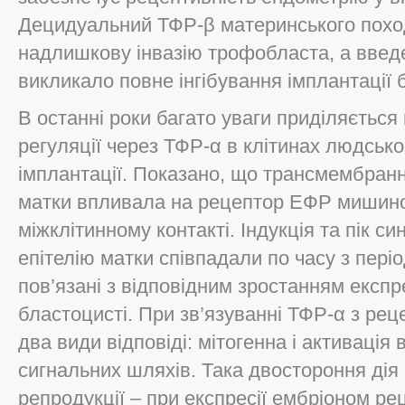
Децидуальний ТФР-β материнського похо
надлишкову інвазію трофобласта, а введе
викликало повне інгібування імплантації 
В останні роки багато уваги приділяєтьс
регуляції через ТФР-α в клітинах людськ
імплантації. Показано, що трансмембран
матки впливала на рецептор ЕФР мишино
міжклітинному контакті. Індукція та пік 
епітелію матки співпадали по часу з пері
пов’язані з відповідним зростанням експр
бластоцисті. При зв’язуванні ТФР-α з ре
два види відповіді: мітогенна і активація
сигнальних шляхів. Така двостороння дія
репродукції – при експресії ембріоном ре