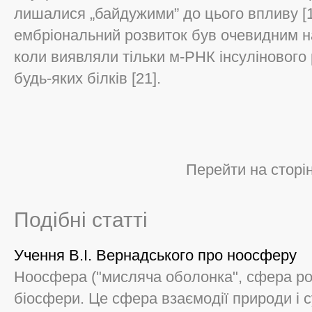
лишалися „байдужими” до цього впливу [15
ембріональний розвиток був очевидним на
коли виявляли тільки м-РНК інсулінового
будь-яких білків [21].
Перейти на сторі
Подібні статті
Учення В.І. Вернадського про ноосферу
Ноосфера ("мисляча оболонка", сфера ро
біосфери. Це сфера взаємодії природи і с