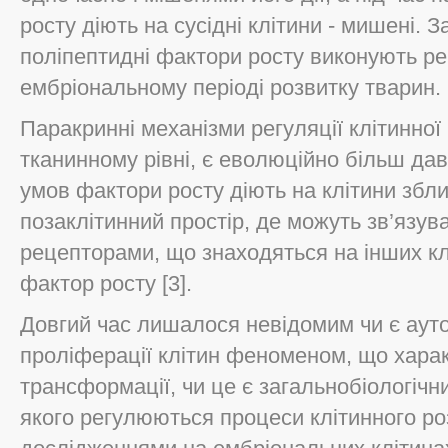
росту діють на сусідні клітини - мишені. 
поліпептидні фактори росту виконують ре
ембріональному періоді розвитку тварин.
Паракринні механізми регуляції клітинної
тканинному рівні, є еволюційно більш дав
умов фактори росту діють на клітини збл
позаклітинний простір, де можуть зв’язув
рецепторами, що знаходяться на інших клі
фактор росту [3].
Довгий час лишалося невідомим чи є аут
проліферації клітин феноменом, що харак
трансформації, чи це є загальнобіологічн
якого регулюються процеси клітинного р