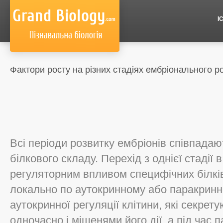
І
Фактори росту на різних стадіях ембріонального р
Всі періоди розвитку ембріонів співпадаю
білкового складу. Перехід з однієї стадії 
регуляторним впливом специфічних білків,
локально по аутокринному або паракринно
аутокринної регуляції клітини, які секрет
одночасно і мішенями його дії, а під час 