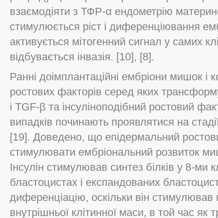
взаємодіяти з ТФР-α ендометрію материнс
стимулюється ріст і диференціювання емб
активується мітогенний сигнал у самих кл
відбувається інвазія. [10], [8].
Ранні доімплантаційні ембріони мишок і к
ростових факторів серед яких трансфор
і TGF-β та інсуліноподібний ростовий факт
випадків починають проявлятися на стаді
[19]. Доведено, що епідермальний ростов
стимулювати ембріональний розвиток миша
Інсулін стимулював синтез білків у 8-ми 
бластоцистах і експандованих бластоцис
диференціацію, оскільки він стимулював 
внутрішньої клітинної маси, в той час як