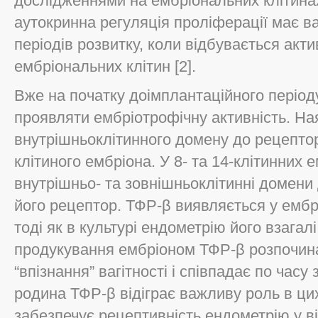
дослідженнями на ембріональних клітина
аутокринна регуляція проліферації має в
періодів розвитку, коли відбувається акт
ембріональних клітин [2].
Вже на початку доімплантаційного період
проявляти ембріотрофічну активність. Ная
внутрішньоклітинного домену до рецепто
клітиного ембріона. У 8- та 14-клітинних
внутрішньо- та зовнішньоклітинні домени 
його рецептор. ТФР-β виявляється у ембрі
тоді як в культурі ендометрію його взагал
продукування ембріоном ТФР-β розпочина
“впізнання” вагітності і співпадає по час
родина ТФР-β відіграє важливу роль в ци
забезпечує рецептивність ендометрію у в