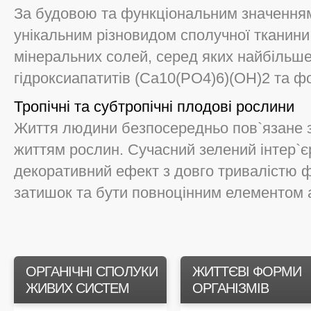
За будовою та функціональним значенням
унікальним різновидом сполучної тканини.
мінеральних солей, серед яких найбільше
гідроксиапатитів (Са10(РО4)6)(ОН)2 та фо
Тропічні та субтропічні плодові рослини
Життя людини безпосередньо пов`язане з 
життям рослин. Сучасний зелений інтер`
декоративний ефект з довго тривалістю 
затишок та бути повноцінним елементом ар
ОРГАНІЧНІ СПОЛУКИ
ЖИТТЄВІ ФОРМИ
ЖИВИХ СИСТЕМ
ОРГАНІЗМІВ