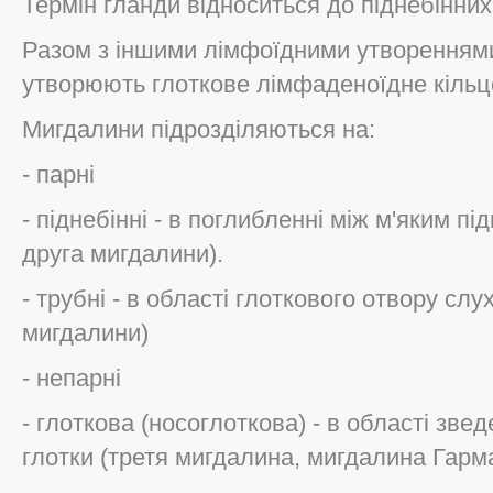
Термін гланди відноситься до піднебінних
Разом з іншими лімфоїдними утворенням
утворюють глоткове лімфаденоїдне кільц
Мигдалини підрозділяються на:
- парні
- піднебінні - в поглибленні між м'яким п
друга мигдалини).
- трубні - в області глоткового отвору слу
мигдалини)
- непарні
- глоткова (носоглоткова) - в області звед
глотки (третя мигдалина, мигдалина Гарм