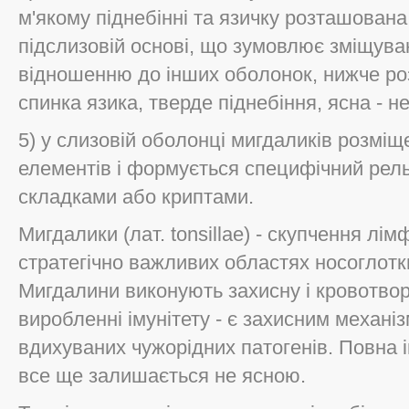
м'якому піднебінні та язичку розташована
підслизовій основі, що зумовлює зміщува
відношенню до інших оболонок, нижче ро
спинка язика, тверде піднебіння, ясна - н
5) у слизовій оболонці мигдаликів розмі
елементів і формується специфічний рел
складками або криптами.
Мигдалики (лат. tonsillae) - скупчення лі
стратегічно важливих областях носоглотки
Мигдалини виконують захисну і кровотворн
виробленні імунітету - є захисним механіз
вдихуваних чужорідних патогенів. Повна 
все ще залишається не ясною.