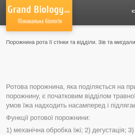
І
Порожнина рота її стінки та відділи. Зів та мигдал
Ротова порожнина, яка поділяється на при
порожнину, є початковим відділом травно
умов їжа надходить насамперед і підлягає 
Функції ротової порожнини:
1) механічна обробка їжі; 2) дегустація; 3