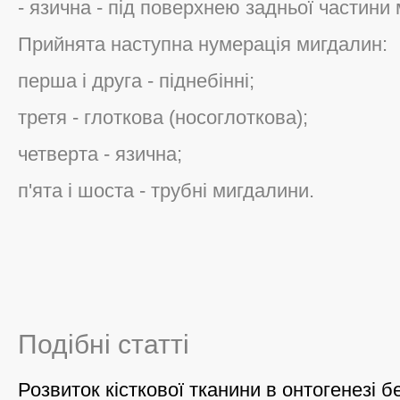
- язична - під поверхнею задньої частини
Прийнята наступна нумерація мигдалин:
перша і друга - піднебінні;
третя - глоткова (носоглоткова);
четверта - язична;
п'ята і шоста - трубні мигдалини.
Подібні статті
Розвиток кісткової тканини в онтогенезі 