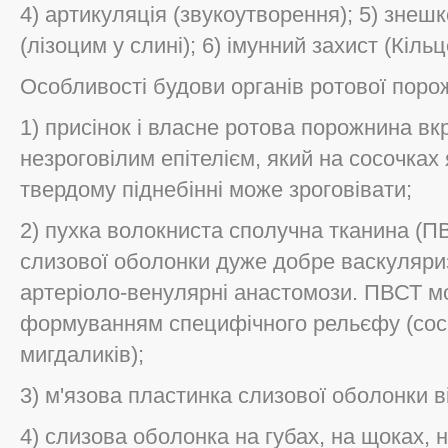
4) артикуляція (звукоутворення); 5) знеш
(лізоцим у слині); 6) імунний захист (Кіл
Особливості будови органів ротової поро
1) присінок і власне ротова порожнина в
незроговілим епітелієм, який на сосочках 
твердому піднебінні може зроговівати;
2) пухка волокниста сполучна тканина (П
слизової оболонки дуже добре васкуляриз
артеріоло-венулярні анастомози. ПВСТ мо
формуванням специфічного рельєфу (сосо
мигдаликів);
3) м'язова пластинка слизової оболонки в
4) слизова оболонка на губах, на щоках, н