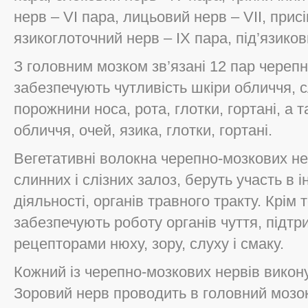
нерв – VI пара, лицьовий нерв – VII, присі
язикоглоточний нерв – IX пара, під’язиков
З головним мозком зв’язані 12 пар черепн
забезпечують чутливість шкіри обличчя, 
порожнини носа, рота, глотки, гортані, а 
обличчя, очей, язика, глотки, гортані.
Вегетативні волокна черепно-мозкових не
слинних і слізних залоз, беруть участь в 
діяльності, органів травного тракту. Крім
забезпечують роботу органів чуття, підтр
рецепторами нюху, зору, слуху і смаку.
Кожний із черепно-мозкових нервів викон
Зоровий нерв проводить в головний мозок