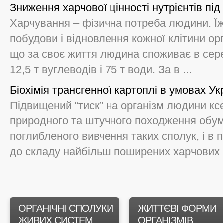
Зниження харчової цінності нутрієнтів під
Харчування – фізична потреба людини. Ї
побудови і відновлення кожної клітини ор
що за своє життя людина споживає в серед
12,5 т вуглеводів і 75 т води. За в ...
Біохімія трансгенної картоплі в умовах Ук
Підвищений “тиск” на організм людини кс
природного та штучного походження обум
поглибленого вивчення таких сполук, і в п
до складу найбільш поширених харчових пр
ОРГАНІЧНІ СПОЛУКИ
ЖИТТЄВІ ФОРМИ
ЖИВИХ СИСТЕМ
ОРГАНІЗМІВ