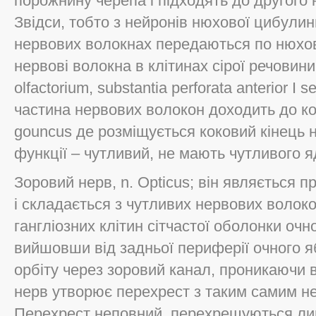
порожнину черепа і підходять до другого 
Звідси, тобто з нейронів нюхової цибулин
нервових волокнах передаються по нюхов
нервові волокна в клітинах сірої речовини
olfactorium, substantia perforata anterior I
частина нервових волокон доходить до ко
gouncus де розміщується коковий кінець 
функції – чутливий, не мають чутливого я
Зоровий нерв, n. Opticus; він являється п
і складається з чутливих нервових волоко
гангліозних клітин сітчастої оболонки оч
вийшовши від задньої периферії очного яб
орбіту через зоровий канал, проникаючи 
нерв утворює перехрест з таким самим не
Перехрест неповний, перехрещуються лиш