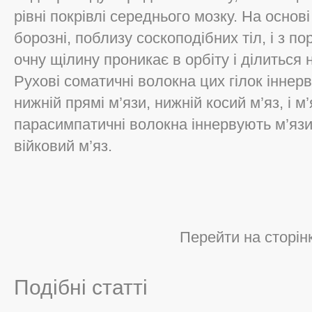
рівні покрівлі середнього мозку. На основ
борозні, поблизу соскоподібних тіл, і з 
очну щілину проникає в орбіту і ділиться н
Рухові соматичні волокна цих гілок іннер
нижній прямі м’язи, нижній косий м’яз, і м
парасимпатичні волокна іннервують м’язи,
війковий м’яз.
Перейти на сторін
Подібні статті