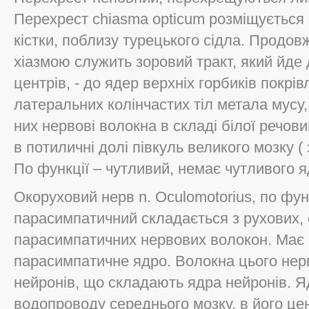
Перехрест chiasma opticum розміщується 
кістки, поблизу турецького сідла. Продо
хіазмою служить зоровий тракт, який йде 
центрів, - до ядер верхніх горбиків покрів
латеральних колінчастих тіл метала мусу,
них нервові волокна в складі білої речови
в потиличні долі півкуль великого мозку (
По функції – чутливий, немає чутливого я
Окоруховий нерв n. Oculomotorius, по функ
парасимпатичний складається з рухових,
парасимпатичних нервових волокон. Має 
парасимпатичне ядро. Волокна цього нер
нейронів, що складають ядра нейронів. Я
водопроводу середнього мозку, в його цен