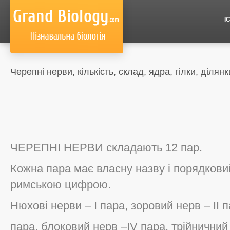
І
Черепні нерви, кількість, склад, ядра, гілки, ділянк
ЧЕРЕПНІ НЕРВИ складають 12 пар.
Кожна пара має власну назву і порядкови
римською цифрою.
Нюхові нерви – І пара, зоровий нерв – ІІ п
пара, блоковий нерв –IV пара, трійничний