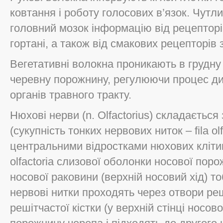
ковтання і роботу голосових в’язок. Чутл
головний мозок інформацію від рецепторі
гортані, а також від смакових рецепторів 
Вегетативні волокна проникають в грудну 
черевну порожнину, регулюючи процес дих
органів травного тракту.
Нюхові нерви (n. Olfactorius) складаєтьс
(сукупність тонких нервових ниток – fila olf
центральними відростками нюхових клітин
olfactoria слизової оболонки носової поро
носової раковини (верхній носовий хід) т
нервові нитки проходять через отвори ре
решітчастої кістки (у верхній стінці носов