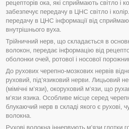
рецепторів ока, які сприймають світло і к
забезпечує передачу в ЦНС світло і колі
передачу в ЦНС інформації від сприймаю
внутрішнього вуха.
Трійничний нерв, що складається в основ
волокон, передає інформацію від рецепто
оболонки очей, ротової і носової порожнин
До рухових черепно-мозкових нервів відн
руховий, під’язиковий нерви. Лицьовий не
(мімічні м’язи), окоруховий м’язи, що руха
м’язи язика. Особливе місце серед череп
блукаючий нерв в складі якого є рухові, чу
волокна.
Рухові волокна іннервують м’язи глотки г