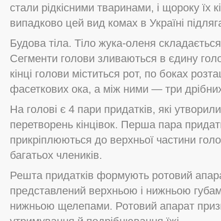
стали рідкісними тваринами, і щороку їх к
випадково цей вид комах в Україні підляг
Будова тіла. Тіло жука-оленя складається 
Сегменти голови зливаються в єдину гол
кінці голови міститься рот, по боках роз
фасеткових ока, а між ними — три дрібних
На голові є 4 пари придатків, які утвори
перетворень кінцівок. Перша пара придатк
прикріплюються до верхньої частини голо
багатьох члеників.
Решта придатків формують ротовий апара
представлений верхньою і нижньою губам
нижньою щелепами. Ротовий апарат приз