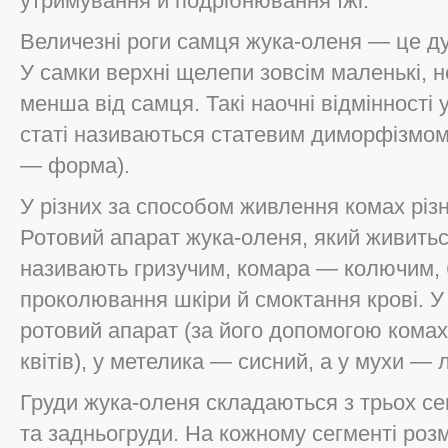
утримування й подрібнювання їжі.
Величезні роги самця жука-оленя — це ду
У самки верхні щелепи зовсім маленькі, не
менша від самця. Такі наочні відмінності 
статі називаються статевим диморфізмом 
— форма).
У різних за способом живлення комах різ
Ротовий апарат жука-оленя, який живить
називають гризучим, комара — колючим, 
проколювання шкіри й смоктання крові. 
ротовий апарат (за його допомогою комах
квітів), у метелика — сисний, а у мухи — 
Груди жука-оленя складаються з трьох сег
та задньогруди. На кожному сегменті розм