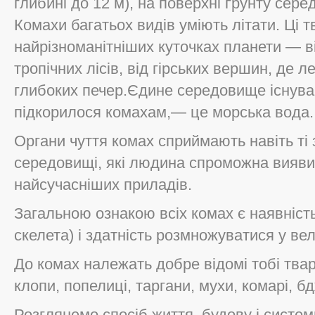
глибині до 12 м), на поверхні ґрунту сере
Комахи багатьох видів уміють літати. Ці 
найрізноманітніших куточках планети — в
тропічних лісів, від гірських вершин, де ле
глибоких печер.Єдине середовище існува
підкорилося комахам,— це морська вода.
Органи чуття комах сприймають навіть ті
середовищі, які людина спроможна вияв
найсучасніших приладів.
Загальною ознакою всіх комах є наявність
скелета) і здатність розмножуватися у вел
До комах належать добре відомі тобі твар
клопи, попелиці, таргани, мухи, комарі, б
Розглянемо спосіб життя, будову і систем