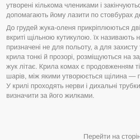
утворені кількома члениками і закінчуютьс
допомагають йому лазити по стовбурах д
До грудей жука-оленя прикріплюються дві
вкриті щільною кутикулою. їх називають
призначені не для польоту, а для захисту
крила тонкі й прозорі, розміщуються на з
жук літає. Крила комах є продовженням т
шарів, між якими утворюється щілина — 
У крилі проходять нерви і дихальні труб
визначити за його жилками.
Перейти на сторі