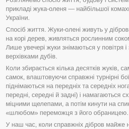
прикладі жука-оленя — найбільшої комахи
України.
Спосіб життя. Жуки-олені живуть у дібров
на корі дерев, живляться рослинним соком,
Лише увечері жуки знімаються у повітря 
верхівками дубів.
Коли збирається кілька десятків жуків, с
самок, влаштовуючи справжні турнірні бо
піднімаються на передніх та середніх нога
передні, середні й задні) і намагаються 
міцними щелепами, а потім кинути на спи
«шлюбом» переможця з його обраницею.
У наш час, коли справжніх дібров майже 