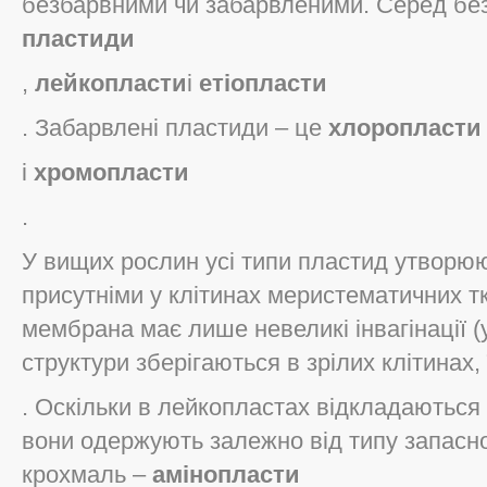
безбарвними чи забарвленими. Серед без
пластиди
,
лейкопласти
і
етіопласти
. Забарвлені пластиди – це
хлоропласти
і
хромопласти
.
У вищих рослин усі типи пластид утворюю
присутніми у клітинах меристематичних тк
мембрана має лише невеликі інвагінації (
структури зберігаються в зрілих клітинах
. Оскільки в лейкопластах відкладаються 
вони одержують залежно від типу запасно
крохмаль –
амінопласти