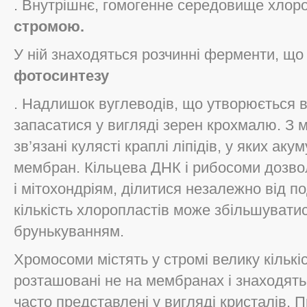
. Внутрішнє, гомогенне середовище хлор
стромою.
У ній знаходяться розчинні ферменти, щ
фотосинтезу
. Надлишок вуглеводів, що утворюється в
запасатися у вигляді зерен крохмалю. З
зв’язані кулясті краплі ліпідів, у яких ак
мембран. Кільцева ДНК і рибосоми дозво
і мітохондріям, ділитися незалежно від под
кількість хлоропластів може збільшувати
брунькуванням.
Хромосоми містять у стромі велику кількіс
розташовані не на мембранах і знаходять
часто представлені у вигляді кристалів. 