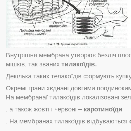
Внутрішня мембрана утворює безліч плос
мішків, так званих
тилакоїдів.
Декілька таких телакоїдів формують купк
Окремі грани хєднані довгими поодиноки
На мембранаї тилакоїдів локалізовані зел
, а також жовті і червоні –
каротиноїди
. На мембранах тилакоїдів відбуваються