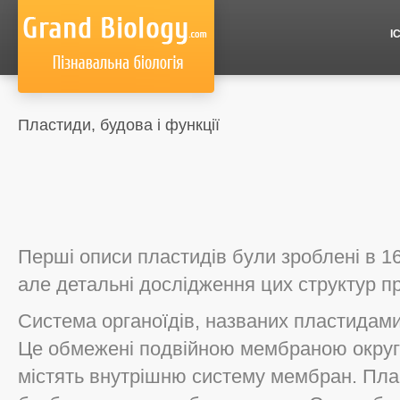
І
Пластиди, будова і функції
Перші описи пластидів були зроблені в 16
але детальні дослідження цих структур п
Система органоїдів, названих пластидами
Це обмежені подвійною мембраною округл
містять внутрішню систему мембран. Пла