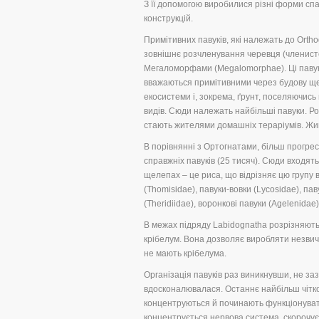
З її допомогою виробилися різні форми сп
конструкцій.
Примітивних павуків, які належать до Orth
зовнішнє розчленування черевця (членисто
Мегаломорфами (Megalomorphae). Ці павук
вважаються примітивними через будову щеле
екосистеми і, зокрема, ґрунт, поселяючись
видів. Сюди належать найбільші павуки. Роз
стають жителями домашніх тераріумів. Живу
В порівнянні з Ортогнатами, більш прогрес
справжніх павуків (25 тисяч). Сюди входять 
щелепах – це риса, що відрізняє цю групу в
(Thomisidae), павуки-вовки (Lycosidae), па
(Theridiidae), воронкові павуки (Agelenidae)
В межах підряду Labidognatha розрізняють 
крібелум. Вона дозволяє виробляти незвичай
не мають крібелума.
Організація павуків раз виникнувши, не за
вдосконалювалася. Останнє найбільш чітко
концентруються й починають функціонувати 
концентрується нервова система, скорочує