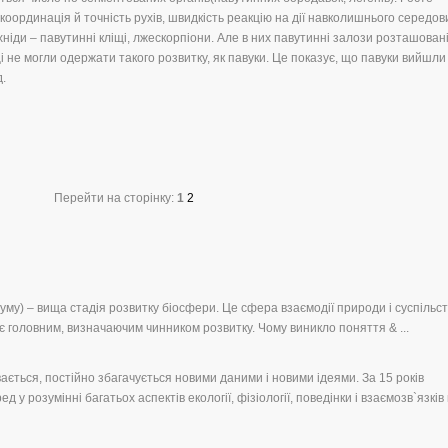
 координація й точність рухів, швидкість реакцію на дії навколишнього середо
ніди – павутинні кліщі, лжескорпіони. Але в них павутинні залози розташовані
ці не могли одержати такого розвитку, як павуки. Це показує, що павуки вийшли
.
Перейти на сторінку:
1
2
у) – вища стадія розвитку біосфери. Це сфера взаємодії природи і суспільст
є головним, визначаючим чинником розвитку. Чому виникло поняття & ...
ається, постійно збагачується новими даними і новими ідеями. За 15 років
у розумінні багатьох аспектів екології, фізіології, поведінки і взаємозв`язків к