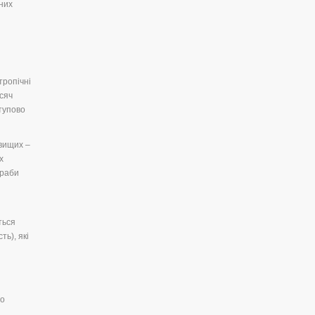
них
тропічні
исяч
ступово
 вищих –
х
краби
ться
ть), які
но