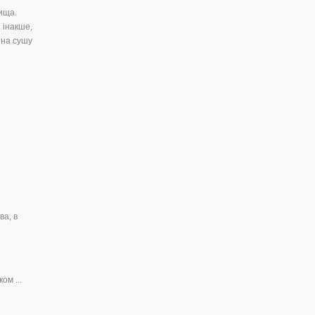
вища.
 інакше,
 на сушу
ва, в
ом ...