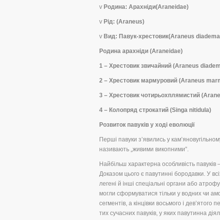
v
Родина: Арахніди(Araneidae)
v
Рід: (Araneus)
v
Вид: Павук-хрестовик(Araneus diadema
Родина арахніди (Araneidae)
1 – Хрестовик звичайний (Araneus diadem
2 – Хрестовик мармуровий (Araneus mar
3 – Хрестовик чотирьохплямистий (Arane
4 – Колопряд строкатий (Singa nitidula)
Розвиток павуків у ході еволюції
Перші павуки з’явились у кам’яновугільному 
називають „живими викопними”.
Найбільш характерна особливість павуків –
Доказом цього є павутинні бородавки. У вс
легені й інші спеціальні органи або атроф
могли сформуватися тільки у водних чи ам
сегментів, а кінцівки восьмого і дев’ятого
тих сучасних павуків, у яких павутинна ді