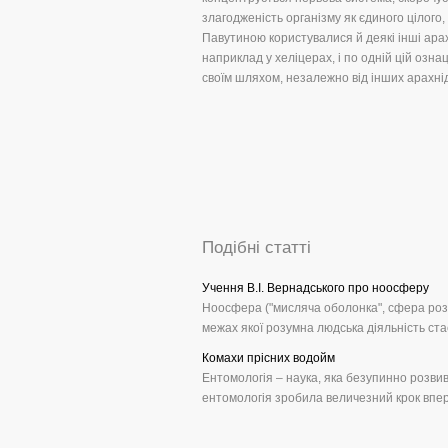
злагодженість організму як єдиного цілого,
Павутиною користувалися й деякі інші арах
наприклад у хеліцерах, і по одній цій озна
своїм шляхом, незалежно від інших арахнід
Подібні статті
Учення В.І. Вернадського про ноосферу
Ноосфера ("мисляча оболонка", сфера розум
межах якої розумна людська діяльність ста
Комахи прісних водойм
Ентомологія – наука, яка безупинно розвив
ентомологія зробила величезний крок вперед 