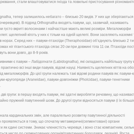
арювання, стали влаштовуватися гнізда та ловильні пристосування різноманіт
ognatha, тепер залишилось небагато – близько 20 видів. У них ще зберігаються
черевцеві). В підряд Orthognatha входять павуки, що, зазвичай, називають
и густо вкриті волосинами і найчастіше мають великі розміри. Мегаломорфи
п: щелепний кіготь у них є тільки на одній щелепі. Вони заселяють наземні 
 в норах. Серед них – павуки-птахоїди (Theraphosidae) об’єднують близько 2 т
мах ніг гігантського птахоїда сягає 20 см при довжині тіла 11 см. Птахоїди по
ть вони довго, до 8-9 років.
ивними є павуки – Лабідогнати (Labidognatha), які складають найбільшу групу
практично всі інші види павуків, відомі науці. Наявність щелепних кігтів на обо
ід мигаломорфів. До цієї групи належать такі відомі родини павуків як: павуки-
вуки-кругопряди (Araneidae), павуки-довгоніжки (Pholcidae), павуки-тенетники
.
дві групи: в першу входять павуки, які здатні виробляти речовину, що називає
но пружний павутинний шовк. До другої групи відносяться павуки (і їх більшіс
знала кардинальних змін, але паралельно розвитку павутинної діяльності
 проявляється в тому, що спочатку метамеричні(сегментовані) органи
як єдині системи. Зникає членистість черевця, і воно стає компактним, силь
ться число по сегментованих органів(павутинних бородавок, легенів). Росте