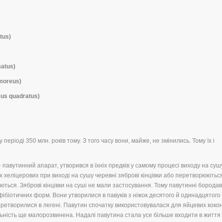
tus)
atus)
moreus)
us quadratus)
періоді 350 млн. років тому. З того часу вони, майже, не змінились. Тому їх і
 павутинний апарат, утворився в їхніх предків у самому процесі виходу на суш
іх хеліцерових при виході на сушу черевні зяброві кінцівки або перетворюютьс
уються. Зяброві кінцівки на суші не мали застосування. Тому павутинні борода
фібіотичних форм. Вони утворилися в павуків з ніжок десятого й одинадцятого
 перетворилися в легені. Павутин спочатку використовувалася для яйцевих коконі
яльність ще малорозвинена. Надалі павутина стала усе більше входити в життя 