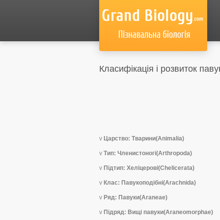
Класифікація і розвиток павук
v
Царство: Тварини(Animalia)
v
Тип: Членистоногі(Arthropoda)
v
Підтип: Хеліцерові(Chelicerata)
v
Клас: Павукоподібні(Arachnida)
v
Ряд: Павуки(Araneae)
v
Підряд: Вищі павуки(Araneomorphae)