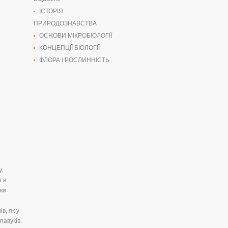
ІСТОРІЯ
ПРИРОДОЗНАВСТВА
ОСНОВИ МІКРОБІОЛОГІЇ
КОНЦЕПЦІЇ БІОЛОГІЇ
ФЛОРА І РОСЛИННІСТЬ
у.
я в
вки
в, як у
павуків.