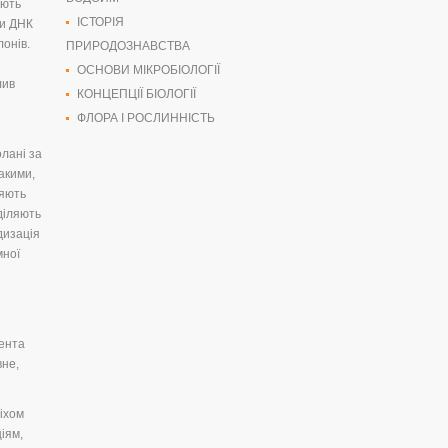
іють
ІСТОРІЯ
ми ДНК
лонів.
ПРИРОДОЗНАВСТВА
ОСНОВИ МІКРОБІОЛОГІЇ
лив
КОНЦЕПЦІЇ БІОЛОГІЇ
ФЛОРА І РОСЛИННІСТЬ
олані за
акими,
ляють
діляють
дизація
мної
мента
вне,
піхом
іям,