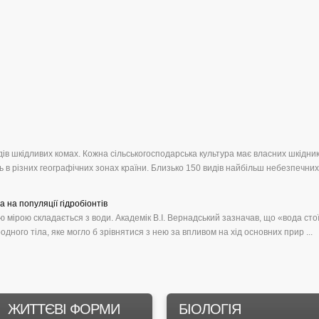
ів шкідливих комах. Кожна сільськогосподарська культура має власних шкідник
 в різних географічних зонах країни. Близько 150 видів найбільш небезпечних
на популяції гідробіонтів
ою мірою складається з води. Академік В.І. Вернадський зазначав, що «вода сто
одного тіла, яке могло б зрівнятися з нею за впливом на хід основних прир ...
ЖИТТЄВІ ФОРМИ
БІОЛОГІЯ