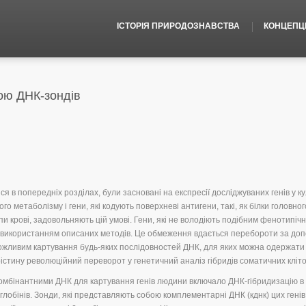
ІСТОРІЯ ПРИРОДОЗНАВСТВА
КОНЦЕПЦІЇ
ою ДНК-зондів
я в попередніх розділах, були засновані на експресії досліджуваних генів у к
го метаболізму і гени, які кодують поверхневі антигени, такі, як білки головног
упи крові, задовольняють цій умові. Гени, які не володіють подібним фенотипіч
з використанням описаних методів. Це обмеження вдається перебороти за до
 можливим картування будь-яких послідовностей ДНК, для яких можна одержати
істину революційний переворот у генетичний аналіз гібридів соматичних кліто
омбінантними ДНК для картування генів людини включало ДНК-гібридизацію в 
-глобінів. Зонди, які представляють собою комплементарні ДНК (кднк) цих генів