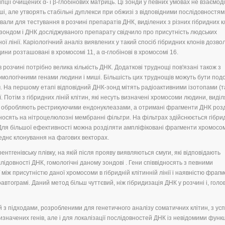
ції очищених α- і β-глобінових матриць. Ці зонди у певних умовах не взаємод
ші, але утворять стабільні дуплекси при обжизі з відповідними послідовностя
али для тестування в розчині препаратів ДНК, виділених з різних гібридних к
зондом і ДНК досліджуваного препарату свідчило про присутність людських
дної лінії. Каріологічний аналіз виявлених у такий спосіб гібридних клонів дозво
ини розташовані в хромосомі 11, а α-глобінові в хромосомі 16.
 розчині потрібно велика кількість ДНК. Додаткові труднощі пов'язані також з
омологічними генами людини і миші. Більшість цих труднощів можуть бути под
. На першому етапі відповідний ДНК-зонд мітять радіоактивними ізотопами (т
. Потім з гібридних ліній клітин, які несуть визначені хромосоми людини, виді
 обробляють рестрикуючими ендонуклеазами, а отримані фрагменти ДНК роз
осять на нітроцелюлозні мембранні фільтри. На фільтрах здійснюється гібри
Для більшої ефективності можна розділяти ампліфіковані фрагменти хромосо
еднє клонування на фагових векторах.
ентгенівську плівку, на якій після прояву виявляються смуги, які відповідають
лідовності ДНК, гомологічні даному зондові . Гени співвідносять з певними
між присутністю даної хромосоми в гібридній клітинній лінії і наявністю фраг
автограмі. Даний метод більш чуттєвий, ніж гібридизація ДНК у розчині і, голо
 з підходами, розробленими для генетичного аналізу соматичних клітин, з ус
изначених генів, але і для локалізації послідовностей ДНК із невідомими функц