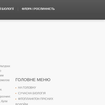
 БІОЛОГІЇ
ФЛОРА І РОСЛИННІСТЬ
ультурах
о
ним
ГОЛОВНЕ МЕНЮ
помогою
НА ГОЛОВНУ
к.
СУЧАСНА БІОЛОГІЯ
розчині.
ФІТОПЛАНКТОН ПРІСНИХ
, були
ВОДОЙМ