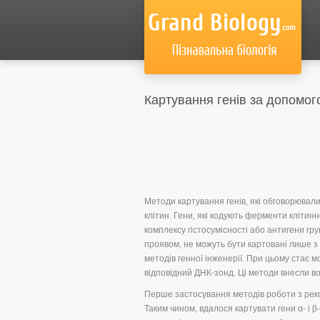
Картування генів за допомог
Методи картування генів, які обговорювалис
клітин. Гени, які кодують ферменти клітинно
комплексу гістосумісності або антигени гр
проявом, не можуть бути картовані лише 
методів генної інженерії. При цьому стає
відповідний ДНК-зонд. Ці методи внесли во
Перше застосування методів роботи з рек
Таким чином, вдалося картувати гени α- і β