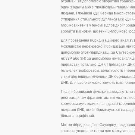
отримані за допомогою зворотної транскрип
один з одним або з глобіновими генами ми
людини. Глобінові кДНК-зонди використовув
Утворення стабільного дуплекса між кДНК-
глобінових генів у геномі відповідної гібри
зробити висновки, що гени β-глобінової род
Для проведення гібридизаційного аналізу в
можливістю перехресної гібридизації між г
допомогою блот-гібридизації за Саузерном
як 32Р або 3Н) за допомогою нік-трансляції
препарати тотальної ДНК. Препарати ДНК
гель-електрофорезом, денатурують і перен
з тим або іншими міченими ДНК-зондами. 
ДНК. Для цього використовують їхнє попер
Після гібридизації фільтри накладають на р
рестрикційним фрагментам, які містять пос
хромосомами людини на підставі кореляції 
людської ДНК, який гібридизується на радіо
більш специфічний.
Метод гібридизації по Саузерну, поєднаний
застосовувався не тільки для картування в