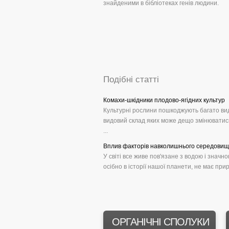
знайденими в бібліотеках генів людини.
Подібні статті
Комахи-шкідники плодово-ягідних культур
Культурні рослини пошкоджують багато вид
видовий склад яких може дещо змінюватись
...
Вплив факторів навколишнього середовища 
У світі все живе пов'язане з водою і значн
осібно в історії нашої планети, не має прир
ОРГАНІЧНІ СПОЛУКИ