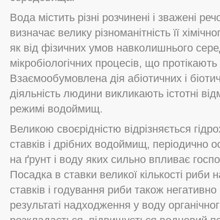
Вода містить різні розчинені і зважені речо
визначає велику різноманітність її хімічн
як від фізичних умов навколишнього середо
мікробіологічних процесів, що протікают
Взаємообумовлена дія абіотичних і біотич
діяльність людини викликають істотні відм
режимі водоймищ.
Великою своєрідністю відрізняється гідр
ставків і дрібних водоймищ, періодично ос
на ґрунт і воду яких сильно впливає госп
Посадка в ставки великої кількості риби
ставків і годування риби також негативно
результаті надходження у воду органічног