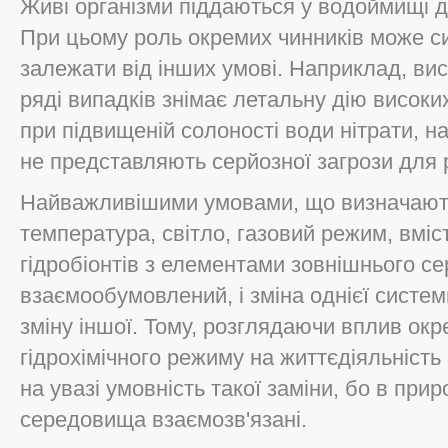
Живі організми піддаються у водоймищі ді
При цьому роль окремих чинників може с
залежати від інших умові. Наприклад, ви
ряді випадків знімає летальну дію високих
при підвищеній солоності води нітрати, на
не представляють серйозної загрози для 
Найважливішими умовами, що визначають 
температура, світло, газовий режим, вміст
гідробіонтів з елементами зовнішнього 
взаємообумовлений, і зміна однієї систем
зміну іншої. Тому, розглядаючи вплив ок
гідрохімічного режиму на життєдіяльність 
на увазі умовність такої заміни, бо в прир
середовища взаємозв'язані.