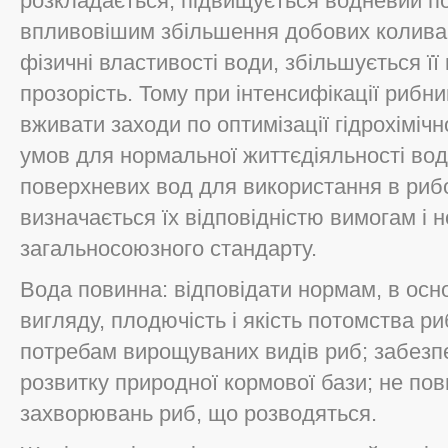
розкладається, підвищується водневий по
впливовішим збільшення добових коливан
фізичні властивості води, збільшується її
прозорість. Тому при інтенсифікації рибн
вживати заходи по оптимізації гідрохіміч
умов для нормальної життєдіяльності вод
поверхневих вод для використання в риб
визначається їх відповідністю вимогам і
загальносоюзного стандарту.
Вода повинна: відповідати нормам, в осн
вигляду, плодючість і якість потомства ри
потребам вирощуваних видів риб; забезпе
розвитку природної кормової бази; не по
захворювань риб, що розводяться.