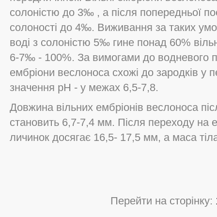
солоністю до 3‰ , а після попередньої пос
солоності до 4‰. Виживання за таких умо
воді з солоністю 5‰ гине понад 60% вільн
6-7‰ - 100%. За вимогами до водневого п
ембріони веслоноса схожі до зародків у п
значення рН - у межах 6,5-7,8.
Довжина вільних ембріонів веслоноса піс
становить 6,7-7,4 мм. Після переходу на
личинок досягає 16,5- 17,5 мм, а маса тіла
Перейти на сторінку: