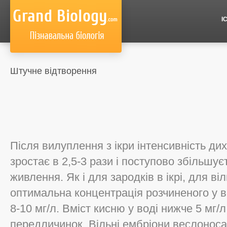
І
Штучне відтворення
Після вилуплення з ікри інтенсивність ди
зростає в 2,5-3 рази і поступово збільшу
живлення. Як і для зародків в ікрі, для в
оптимальна концентрація розчиненого у в
8-10 мг/л. Вміст кисню у воді нижче 5 мг/
передличинок. Вільні ембріони веслоноса