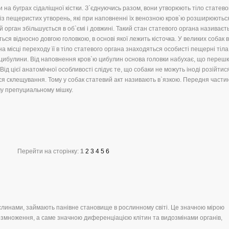
на буграх сідаліщної кістки. З`єднуючись разом, вони утворюють тіло статево
 із пещеристих утворень, які при наповненні їх венозною кров`ю розширюються
 орган збільшується в об`ємі і довжині. Такий стан статевого органа називаєт
ться відносно довгою головкою, в основі якої лежить кісточка. У великих собак 
а місці переходу її в тіло статевого органа знаходяться особисті пещерні тіла,
 цибулини. Від наповнення кров`ю цибулин основа головки набухає, що переш
Від цієї анатомічної особливості слідує те, що собаки не можуть іноді розійтис
ться склещування. Тому у собак статевий акт називають в`язкою. Передня части
му препуциальному мішку.
Перейти на сторінку:
1
2
3
4
5
6
ослинами, займають панівне становище в рослинному світі. Це значною мірою
змноження, а саме значною диференціацією клітин та видозмінами органів,