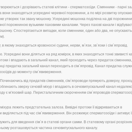
утворюються і дозрівають статеві клітини - сперматозоїди. Сімянники - парні з
а вони знаходяться усередині черевної порожнини, а по мірі розвитку опускаю
 яке утворює так звану мошонку. Усередині мошонка поділена на дві порожнини
ої порожниною вузькими паховими каналами. Через пахові канали і відбуває
ошонку. Спостерігаються випадки, коли сіменники, один або два, не опускають
м).
 в якому знаходяться кровоносні судини, нерви, м`язи, зв`язки і сім`япровід.
 Усередині вони діляться на ряд комірок, в яких знаходяться тонкі звивисті к
отоки і впадають в загальний канал, який проходить через придаток сіменника,
нці придатка загальний канал переходить в сім`япровід. Канал придатка служ
озоїдів до моменту сім`явиверження.
Починаючись від придатків сіменників, сім`япроводи прямують доверху, прохо
обгинають зверху сечовій міхур і впадають в сечовипускальний канал недалеко
оводу є м’язовий шар. Перистальтичним скороченням сім`япроводів сперматозо
іхура лежить предстательна залоза. Вивідні протоки її відкриваються в
 виділяється під час сім`явиверження. Він розжижує сперматозоїди і активує ї
ужить для введення сім`я в статеві органи самки. В статевому органі розрізн
 В ньому розташовується частина сечовипускального каналу.