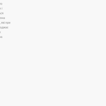
го
 і
ься
вона
 які при
коджає
я
на