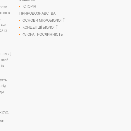
ІСТОРІЯ
алози
ться в
ПРИРОДОЗНАВСТВА
.
ОСНОВИ МІКРОБІОЛОГІЇ
ться
КОНЦЕПЦІЇ БІОЛОГІЇ
ся із
ФЛОРА І РОСЛИННІСТЬ
анальці.
 який
ить
дять
 від
їди
х рух.
яють