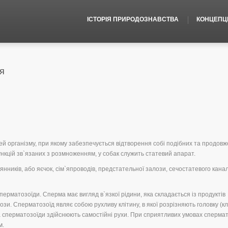
ІСТОРІЯ ПРИРОДОЗНАВСТВА
КОНЦЕПЦІЇ
я
й організму, при якому забезпечується відтворення собі подібних та продов
нкцій зв`язаних з розмноженням, у собак служить статевий апарат.
нників, або яєчок, сім`япроводів, предстательної залози, сечостатевого канал
ерматозоїди. Сперма має вигляд в`язкої рідини, яка складається із продуктів
ози. Сперматозоїд являє собою рухливу клітину, в якої розрізняють головку (к
ка сперматозоїди здійснюють самостійні рухи. При сприятливих умовах сперма
м.