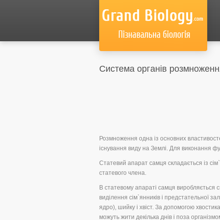
Система органів розмноженн
Розмноження одна із основних властивосте
існування виду на Землі. Для виконання фу
Статевий апарат самця складається із сім`я
статевого члена.
В статевому апараті самця виробляється сп
виділення сім`янників і предстательної зал
ядро), шийку і хвіст. За допомогою хвости
можуть жити декілька днів і поза організмо