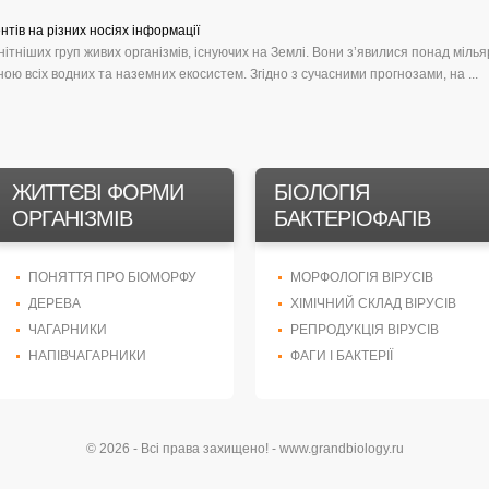
нтів на різних носіях інформації
тніших груп живих організмів, існуючих на Землі. Вони з’явилися понад мілья
ою всіх водних та наземних екосистем. Згідно з сучасними прогнозами, на ...
ЖИТТЄВІ ФОРМИ
БІОЛОГІЯ
ОРГАНІЗМІВ
БАКТЕРІОФАГІВ
ПОНЯТТЯ ПРО БІОМОРФУ
МОРФОЛОГІЯ ВІРУСІВ
ДЕРЕВА
ХІМІЧНИЙ СКЛАД ВІРУСІВ
ЧАГАРНИКИ
РЕПРОДУКЦІЯ ВІРУСІВ
НАПІВЧАГАРНИКИ
ФАГИ І БАКТЕРІЇ
© 2026 - Всі права захищено! - www.grandbiology.ru