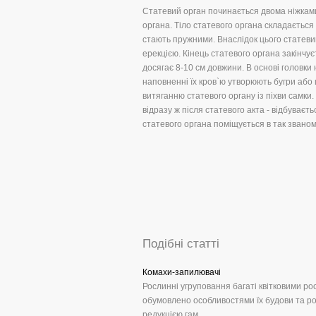
Статевий орган починається двома ніжками 
органа. Тіло статевого органа складається
стають пружними. Внаслідок цього статевий
ерекцією. Кінець статевого органа закінчує
досягає 8-10 см довжини. В основі головки н
наповненні їх кров`ю утворюють бугри або
витяганню статевого органу із піхви самки. 
відразу ж після статевого акта - відбуває
статевого органа поміщується в так звано
Подібні статті
Комахи-запилювачі
Рослинні угруповання багаті квітковими р
обумовлено особливостями їх будови та ро
редукцією гам ...