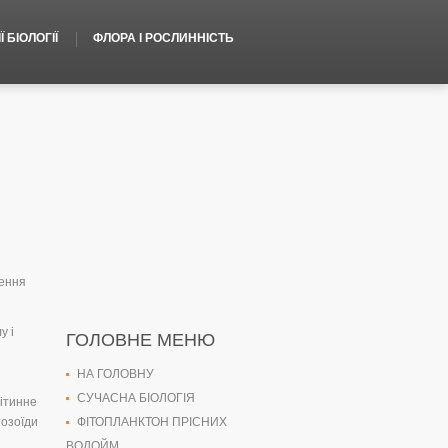
 БІОЛОГІЇ
ФЛОРА І РОСЛИННІСТЬ
ження
у і
ГОЛОВНЕ МЕНЮ
НА ГОЛОВНУ
СУЧАСНА БІОЛОГІЯ
літинне
тозоїди
ФІТОПЛАНКТОН ПРІСНИХ
ВОДОЙМ