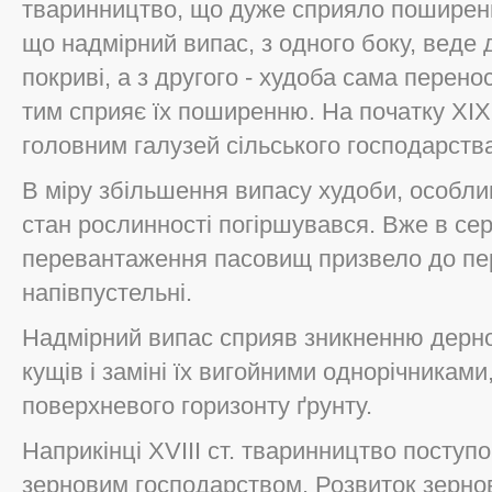
тваринництво, що дуже сприяло поширен
що надмірний випас, з одного боку, веде 
покриві, а з другого - худоба сама перено
тим сприяє їх поширенню. На початку XIX
головним галузей сільського господарств
В міру збільшення випасу худоби, особли
стан рослинності погіршувався. Вже в сер
перевантаження пасовищ призвело до пер
напівпустельні.
Надмірний випас сприяв зникненню дерно
кущів і заміні їх вигойними однорічникам
поверхневого горизонту ґрунту.
Наприкінці ХVIII ст. тваринництво поступ
зерновим господарством. Розвиток зерно