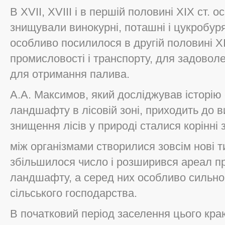
В ХVII, ХVIII і в першій половині XIX ст. о
знищували винокурні, поташні і цукробуря
особливо посилилося в другій половині XIX
промисловості і транспорту, для задоволе
для отримання палива.
А.А. Максимов, який досліджував історію
ландшафту в лісовій зоні, приходить до в
знищення лісів у природі сталися корінні з
між організмами створилися зовсім нові т
збільшилося число і розширився ареал пр
ландшафту, а серед них особливо сильн
сільського господарства.
В початковий період заселення цього кра