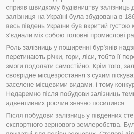
сприяв швидкому будівництву залізниць 
залізниця на Україні була збудована в 1863
весь південь України був вкритий густою 
з’єднали міх собою головні промислові райо
Роль залізниць у поширенні бур’янів над
перетинають річки, гори, ліси, тобто її п
змоги подолати самостійно. Крім того, за
своєрідне місцезростання з сухим піскув
заселене місцевими видами, і тому конку
Недаремно після побудови залізниць тем
адвентивних рослин значно посилився.
Після побудови залізниць у південних ст
експортного зернового землеробства. Бул
придатні для посіву зернових. Степові д