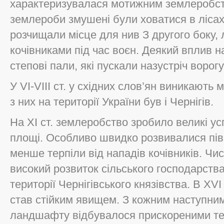
характеризувалася мотижним землеробств
землероби змушені були ховатися в лісах
розчищали місце для нив З другого боку,
кочівниками під час воєн. Деякий вплив н
степові пали, які пускали назустріч ворог
У VІ-VIII ст. у східних слов’ян виникають
з них на території України був і Чернігів.
На XI ст. землеробство зробило великі ус
площі. Особливо швидко розвивалися північ
менше терпіли від нападів кочівників. Чи
високий розвиток сільського господарства і
території Чернігівського князівства. В Х
став стійким явищем. З кожним наступни
ландшафту відбувалося прискореними те