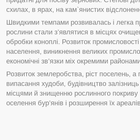
схилах, в ярах, на кам`янистих відслоненн
Швидкими темпами розвивалась і легка п
рослини стали з’являтися в місцях очище
обробки коноплі. Розвиток промисловості
населення, виникнення великих промисло
економічні зв’язки міх окремими районами
Розвиток землеробства, ріст поселень, а п
випасання худоби, будівництво залізниц
місцями й знищенню рослинного покриву 
оселення бур’янів і розширення їх ареалів