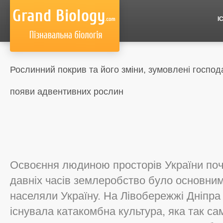
І
Рослинний покрив та його зміни, зумовлені госпо
появи адвентивних рослин
Освоєння людиною просторів України поч
давніх часів землеробство було основним
населяли Україну. На Лівобережжі Дніпра з
існувала катакомбна культура, яка так сам