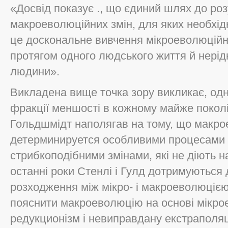
«Досвід показує ., що єдиний шлях до роз
макроеволюційних змін, для яких необхідн
це доскональне вивчення мікроеволюційн
протягом одного людського життя й нері
людини».
Викладена вище точка зору викликає, одн
фракції меншості в кожному майже поколі
Гольдшмідт наполягав на тому, що макро
детерминируется особливими процесами 
стрибкоподібними змінами, які не діють н
останні роки Стенлі і Гулд дотримуються 
розходження між мікро- і макроеволюцією
пояснити макроеволюцію на основі мікро
редукционізм і невиправдану екстраполяц