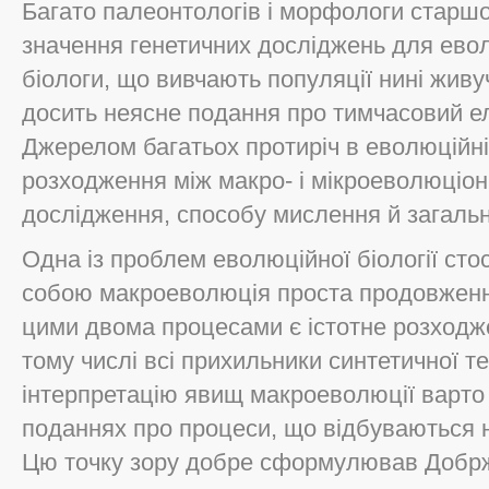
Багато палеонтологів і морфологи старш
значення генетичних досліджень для еволю
біологи, що вивчають популяції нині живу
досить неясне подання про тимчасовий е
Джерелом багатьох протиріч в еволюційній
розходження між макро- і мікроеволюціон
дослідження, способу мислення й загально
Одна із проблем еволюційної біології сто
собою макроеволюція проста продовженн
цими двома процесами є істотне розходже
тому числі всі прихильники синтетичної т
інтерпретацію явищ макроеволюції варто
поданнях про процеси, що відбуваються н
Цю точку зору добре сформулював Добржа