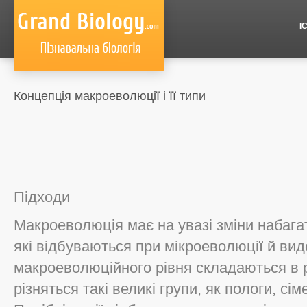
І
Концепція макроеволюції і її типи
Підходи
Макроеволюція має на увазі зміни набагат
які відбуваються при мікроеволюції й вид
макроеволюційного рівня складаються в р
різняться такі великі групи, як пологи, сім