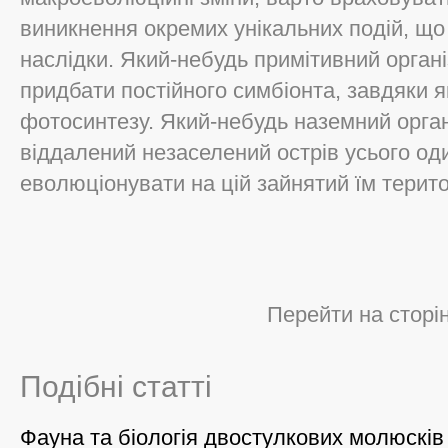
виникнення окремих унікальних подій, що
наслідки. Який-небудь примітивний орган
придбати постійного симбіонта, завдяки я
фотосинтезу. Який-небудь наземний орга
віддалений незаселений острів усього оди
еволюціонувати на цій зайнятий їм терито
Перейти на сторі
Подібні статті
Фауна та біологія двостулкових молюскі