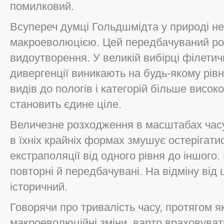
помилковий.
Всупереч думці Гольдшмідта у природі не 
макроеволюцією. Цей передбачуваний р
видоутворення. У великій вибірці філетич
дивергенції виникають на будь-якому рівні
видів до пологів і категорій більше висок
становить єдине ціле.
Величезне розходження в масштабах часу
в їхніх крайніх формах змушує остерігат
екстраполяції від одного рівня до іншого
повторні й передбачувані. На відміну від
історичний.
Говорячи про тривалість часу, протягом я
макроеволюційні зміни, варто враховуват