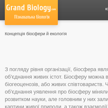
І
Концепція біосфери й екологія
З погляду рівня організації, біосфера яв
об'єднання живих істот. Біосферу можна 
біогеоценозів, або живих співтовариств. 
об'єднання уявлення про біосферу мінял
розвитком науки, але головним у них зали
картини живої природи, а також взаємоді