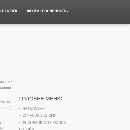
 БІОЛОГІЇ
ФЛОРА І РОСЛИННІСТЬ
ластивих
тварини
ГОЛОВНЕ МЕНЮ
сть по
опорції
НА ГОЛОВНУ
СУЧАСНА БІОЛОГІЯ
ь,
ФІТОПЛАНКТОН ПРІСНИХ
ні
ВОДОЙМ