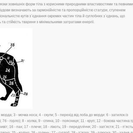
в`язки зовнішніх форм тіла з корисними природними властивостями та певними
удови визначають за гармонійністю та пропорційністю статури, ступенем
іональністю кутів з`єднання окремих частин тіла й суглобних з`єднань, що
 та стійкість тварини з мінімальними затратами енергії.
- морда; 3 - мочка носа; 4 - скули; 5 - перехід від лоба до морди: 6 - затилок із
 7б - горло); 8 - холка; 9 - спина; 10 - поясниця; 11 - круп; 12 - бокова частина 
віт; 16 - пах; 17 - плече; 18 - лікоть; 19 - передпліччя; 20 - зап’ястя; 21 - п’ясть
гно; 25 - коліно; 26 - голень; 27 - суглоб; 28 - п’ятка; 29 - плюсна; 30 - задня л