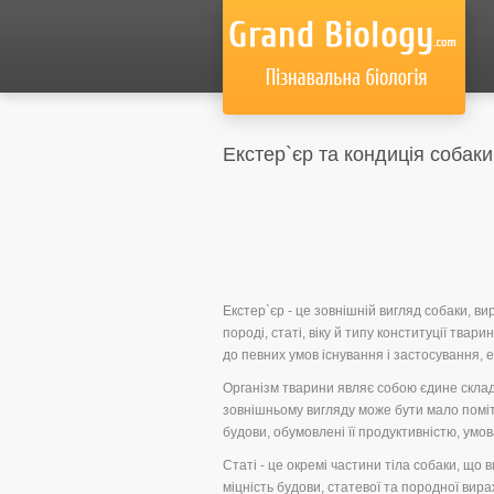
Екстер`єр та кондиція собаки
Екстер`єр - це зовнішній вигляд собаки, в
породі, статі, віку й типу конституції тва
до певних умов існування і застосування, 
Організм тварини являє собою єдине складн
зовнішньому вигляду може бути мало поміт
будови, обумовлені її продуктивністю, умо
Статі - це окремі частини тіла собаки, що 
міцність будови, статевої та породної вира