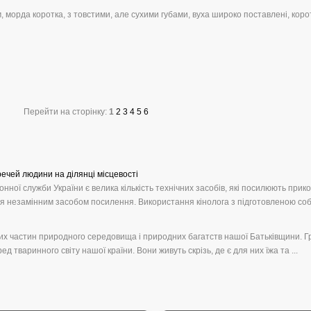
м, морда коротка, з товстими, але сухими губами, вуха широко поставлені, коро
Перейти на сторінку:
1
2
3
4
5
6
ечей людини на ділянці місцевості
нної служби України є велика кількість технічних засобів, які посилюють прик
 незамінним засобом посилення. Використання кінолога з підготовленою соб 
их частин природного середовища і природних багатств нашої Батьківщини. Г
д тваринного світу нашої країни. Вони живуть скрізь, де є для них їжа та ...