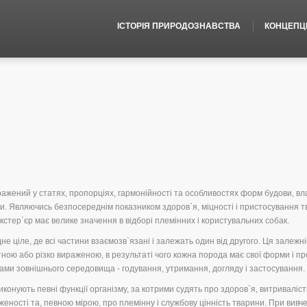
ІСТОРІЯ ПРИРОДОЗНАВСТВА
КОНЦЕПЦІЇ
иражений у статях, пропорціях, гармонійності та особливостях форм будови, в
рини. Являючись безпосереднім показником здоров`я, міцності і пристосування 
екстер`єр має велике значення в відборі племінних і користувальних собак.
е ціле, де всі частини взаємозв`язані і залежать один від другого. Ця залежні
ною або різко вираженою, в результаті чого кожна порода має свої форми і пр
вами зовнішнього середовища - годування, утримання, догляду і застосування.
виконують певні функції організму, за котрими судять про здоров`я, витриваліст
женості та, певною мірою, про племінну і службову цінність тварини. При вивче