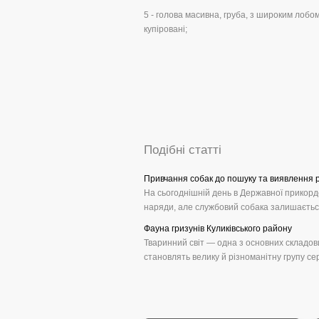
5 - голова масивна, груба, з широким лобо
купіровані;
Подібні статті
Привчання собак до пошуку та виявлення р
На сьогоднішній день в Державної прикордо
наряди, але службовий собака залишається
Фауна гризунів Куликівського району
Тваринний світ — одна з основних складов
становлять велику й різноманітну групу сере