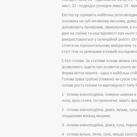
хвіст; 32 - подвздох (голодна ямка); 33 - ма
Екстер`єр оцінюють найбільш розповсюджени
основана на суб`єктивному висновку, думці
доповнюють промірами, зважуванням, а в 
дані на собаку та інші відомості про ньог
використовуються у селекційній роботі. Огл
стояти на горизонтальному майданчику та р
статі тіла за ділянками в певній послідовно
Статі голови. За статями голови можна скл
дозволяють судити про розвиток усього кіст
Форма кісток черепа - одна з найбільш сті
Голова буває грубою (тяжкою) чи сухою (л
голови росту собаки та відповідності типу 
1 - голова клиноподібна, помірно широка в 
лоба, вуха стоячі, гостроконечні, мають ф
2 - голова клиноподібна, довга, вузька, сух
опущеними вперед кінцями;
3 - голова клиноподібна, довга, суха, пере
4 - голова вузька, легка, суха, морда загос