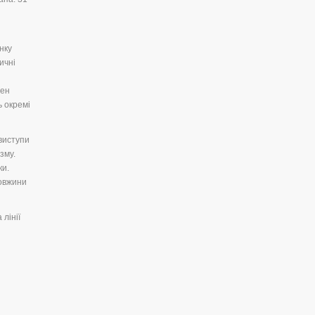
нку
ичні
нен
ь окремі
 виступи
зму.
ки.
довжини
лінії