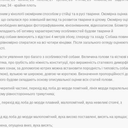
клак; 34 - крайня плоть
м у кінології окомірним способом у стійці та в русі тварини. Окомірна оцінка
, що склалася про зовнішній вигляд та розвиток тварини в цілому. Окомірну оці
необхідних випадках фотографуванням, кінозніманням, відеозаписом. Біометр
о складають об`єктивну характеристику особливостей будови тварини й
яд собаки виконують з відстані 4 метрів збоку, спереду та ззаду. Собака пови
івномірно спиратися на всі чотири кінцівки. Після загального огляду оцінюют
сті.
асти уявлення про багато з особливостей собаки. Величина голови та кісткові
яка, про грубість або ніжність конституції, про вираженість статевого диморфі
йких ознак, за допомогою котрих можна встановити породність і типовість соба
егкою), вузькою чи широкою, довгою чи короткою. Визначення пропорційності 
його будови складають основу описувальної оцінки всіх статей голови.
черепній частині, перехід від лоба до морди помітний, лінія морди паралельна 
орму рівностороннього трикутника;
а, перехід від лоба до морди плавний, малопомітний, вуха невеликі стоячі, з
хід від лоба до морди малопомітний, вуха високо поставлені, висять на хрящах;
трена, опущена вниз, вуха висять;