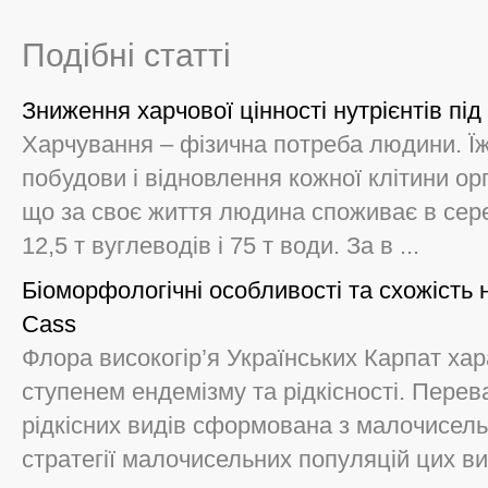
Подібні статті
Зниження харчової цінності нутрієнтів під
Харчування – фізична потреба людини. Ї
побудови і відновлення кожної клітини ор
що за своє життя людина споживає в серед
12,5 т вуглеводів і 75 т води. За в ...
Біоморфологічні особливості та cхожість 
Cass
Флора високогір’я Українських Карпат ха
ступенем ендемізму та рідкісності. Перев
рідкісних видів сформована з малочисел
стратегії малочисельних популяцій цих вид