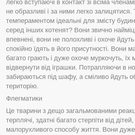
легко вступаючі в контакт зі всіма членам
не образливі і за ними легко залицятися.
темпераментом ідеальні для змісту будин
серед інших котенят? Вони звично найміцн
впевнені, вони не полохливі і охоче йдут
спокійно їдять в його присутності. Вони 
багато грають і дуже охоче муркочуть, ї
відвернути від іграшки. Потрапляючи в но
забираються під шафу, а сміливо йдуть 
територію.
Флегматики
Це тварини з дещо загальмованими реакці
терплячі, здатні багато стерпіти від дітей
малорухливого способу життя. Вони дуже