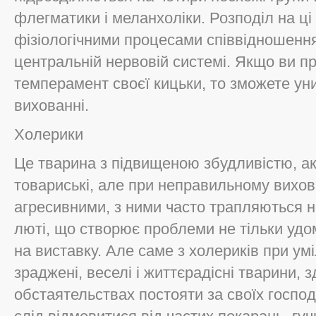
флегматики і меланхоліки. Розподіл на ц
фізіологічними процесами співвідношення
центральній нервовій системі. Якщо ви п
темперамент своєї кицьки, то зможете уни
вихованні.
Холерики
Це тварина з підвищеною збудливістю, ак
товариські, але при неправильному вихов
агресивними, з ними часто трапляються 
люті, що створює проблеми не тільки удома
на виставку. Але саме з холериків при ум
зраджені, веселі і життєрадісні тварини, з
обстаятельствах постояти за своїх господ