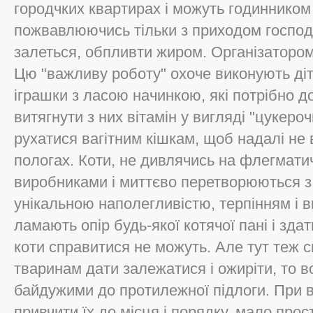
городчких квартирах і можуть годинником 
пожвавлюючись тільки з приходом господа
залеться, обпливти жиром. Організатором
Цю "важливу роботу" охоче виконують ді
іграшки з ласою начинкою, які потрібно д
витягнути з них вітамін у вигляді "цукер
рухатися вагітним кішкам, щоб надалі не
пологах. Коти, не дивлячись на флегмати
виробниками і миттєво перетворюються з
унікальною наполегливістю, терпінням і
ламають опір будь-якої котячої пані і здат
коти справитися не можуть. Але тут теж 
тваринам дати залежатися і ожиріти, то в
байдужими до протилежної підлоги. При 
привчити їх до місця і порядку, мало про