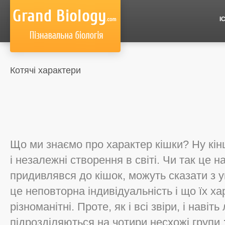
І
Котячі характери
Що ми знаємо про характер кішки? Ну кін
і незалежні створення в світі. Чи так це 
придивлявся до кішок, можуть сказати з у
це неповторна індивідуальність і що їх х
різноманітні. Проте, як і всі звіри, і наві
підрозділяються на чотири несхожі групи :