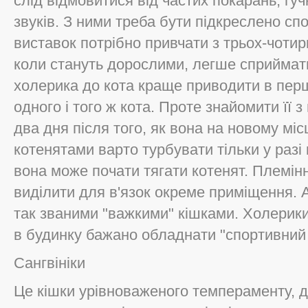
слід відмовитися від частих покарань, гучн
звуків. З ними треба бути підкреслено сп
виставок потрібно привчати з трьох-чотирим
коли стануть дорослими, легше сприймати
холерика до кота краще приводити в перш
одного і того ж кота. Проте знайомити її з
два дня після того, як вона на новому міс
котенятами варто турбувати тільки у разі 
вона може почати тягати котенят. Племін
виділити для в'язок окреме приміщення. 
так званими "важкими" кішками. Холерики
в будинку бажано обладнати "спортивний
Сангвініки
Це кішки урівноваженого темпераменту, до