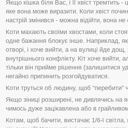
Якщо кішка біля Вас, і її хвіст тремтить -
яке вона може виразити. Коли хвіст почин
настрій змінився - можна відійти, вона не
Коти махають своїми хвостами, коли стоя
одне бажання блокує інше. Наприклад, як
отворі, і хоче вийти, а на вулиці йде дощ,
внутрішнього конфлікту. Кіт хоче вийти, 
тільки він прийме рішення (залишитися уд
негайно припинить розгойдуватися.
Коти труться об людину, щоб “перебити” ч
Якщо зіниці розширені, не дивлячись на я
чимось дуже зацікавлена або в грайливом
Котам, щоб бачити, вистачає 1/6-ї світла, 