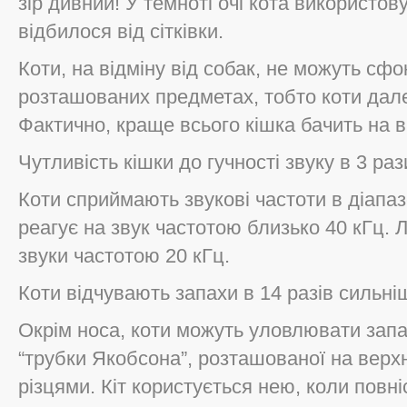
зір дивний! У темноті очі кота використову
відбилося від сітківки.
Коти, на відміну від собак, не можуть сф
розташованих предметах, тобто коти далек
Фактично, краще всього кішка бачить на ві
Чутливість кішки до гучності звуку в 3 ра
Коти сприймають звукові частоти в діапаз
реагує на звук частотою близько 40 кГц.
звуки частотою 20 кГц.
Коти відчувають запахи в 14 разів сильні
Окрім носа, коти можуть уловлювати запа
“трубки Якобсона”, розташованої на верх
різцями. Кіт користується нею, коли повн