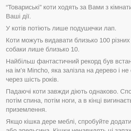
“Товариські” коти ходять за Вами з кімна
Ваші дії.
У котів потіють лише подушечки лап.
Коти можуть видавати близько 100 різних 
собаки лише близько 10.
Найбільш фантастичний рекорд був встан
на ім’я Mincho, яка залізла на дерево і н
через шість років.
Падаючі коти завжди діють однаково. Спо
потім спина, потім ноги, а в кінці вигина
приземлення.
Якщо кішка дере меблі, спробуйте додат
або апельсина. Кішки ненавидять ці запах