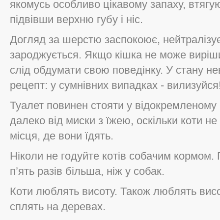
якомусь особливо цікавому запаху, втягую
підвівши верхню губу і ніс.
Догляд за шерстю заспокоює, нейтралізує
зароджується. Якщо кішка не може виріши
слід обдумати свою поведінку. У стану не
рецепт: у сумнівних випадках - вилизуйся
Туалет повинен стояти у відокремленому м
далеко від миски з їжею, оскільки коти н
місця, де вони їдять.
Ніколи не годуйте котів собачим кормом. 
п’ять разів більша, ніж у собак.
Коти люблять висоту. Також люблять висот
сплять на деревах.