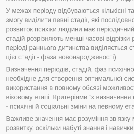
У межах періоду відбуваються кількісні та 
змогу виділити певні стадії, які послідов
розвиток психіки людини має періодичний
стадій розрізняють менші часові відрізки 
періоді раннього дитинства виділяється с
цієї стадії - фаза новонародженості).
Визначення періодів, стадій, фаз психічно
необхідне для створення оптимальної си
використання в повному обсязі можливос
віковому етапі. Критеріями їх визначення є
- психічні й соціальні зміни на певному ет
Важливе значення має розуміння зв'язку 
розвитку, оскільки набуті знання і навички