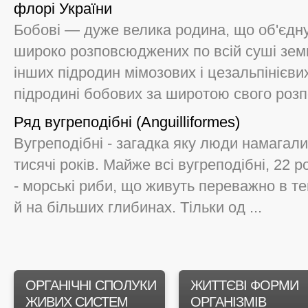
флорі України
Бобові — дуже велика родина, що об'єднує
широко розповсюджених по всій суші земн
інших підродин мімозових і цезальпінієви
підродині бобових за широтою свого розп
Ряд вугреподібні (Anguilliformes)
Вугреподібні - загадка яку люди намагал
тисячі років. Майже всі вугреподібні, 22 
- морські риби, що живуть переважно в т
й на більших глибинах. Тільки од ...
ОРГАНІЧНІ СПОЛУКИ
ЖИТТЄВІ ФОРМИ
ЖИВИХ СИСТЕМ
ОРГАНІЗМІВ