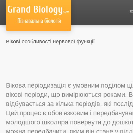
І
Вікові особливості нервової функції
Вікова періодизація є умовним поділом ці
вікові періоди, що вимірюються роками. 
відбувається за кілька періодів, які посл
Цей процес є обов'язковим і передбачува
молодшого школяра повернути до дошкіль
можна передбачити, яким він стане у підлі