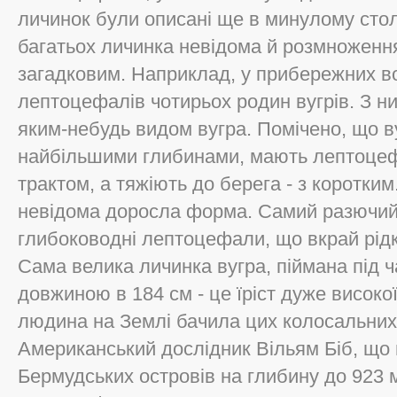
личинок були описані ще в минулому столі
багатьох личинка невідома й розмноженн
загадковим. Наприклад, у прибережних вод
лептоцефалів чотирьох родин вугрів. З них
яким-небудь видом вугра. Помічено, що в
найбільшими глибинами, мають лептоцеф
трактом, а тяжіють до берега - з коротким.
невідома доросла форма. Самий разючий п
глибоководні лептоцефали, що вкрай рідк
Сама велика личинка вугра, піймана під ч
довжиною в 184 см - це їріст дуже високо
людина на Землі бачила цих колосальних
Американський дослідник Вільям Біб, що 
Бермудських островів на глибину до 923 