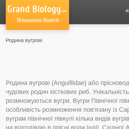
І
Родина вугрові
Родина вугрові (Anguillidae) або прісновод
чудових родин кісткових риб. Унікальність
розмножуються вугри. Вугри Північної пів
особливість розмноження пов'язану із С
вуграм північної півкулі кілька видів вугрі
на відгодівлю в прісні води Індії, Східної