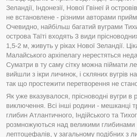
Зеландії, Індонезії, Нової Гвінеї й острові
не встановлене - різними авторами прийма
Очевидно, найбільш багатий вуграми Тихи
острова Таїті входять 3 види прісноводних
1,5-2 м, живуть у ріках Нової Зеландії. Ці
Малайського архіпелагу нерестяться недал
Суматри в ту саму сітку можна піймати л
вийшли з ікри личинок, і скляних вугрів н
так що простежити перетворення не стано
Як уже вказувалося, прісноводні вугри в р
виключення. Всі інші родини - мешканці т
глибин Атлантичного, Індійського та Тихог
розмножуються над великими глибинами 
лептоцефалів, у загальному подібних з л