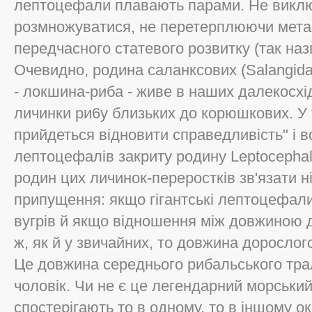
лептоцефали плавають парами. Не виклю
розмножуватися, не перетерплюючи мета
передчасного статевого розвитку (так назв
Очевидно, родина саланксових (Salangidae
- локшина-риба - живе в наших далекосхід
личинки ри6у близьких до корюшкових. У
прийдеться відновити справедливість" і 
лептоцефалів закриту родину Leptocephal
родин цих личинок-переростків зв'язати н
припущення: якщо гігантські лептоцефал
вугрів й якщо відношення між довжиною д
ж, як й у звичайних, то довжина дорослог
Це довжина середнього рибальського тра
чоловік. Чи не є це легендарний морський 
спостерігають то в одному, то в іншому ок