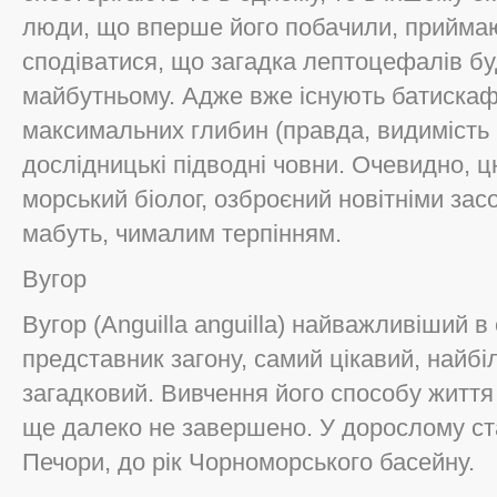
люди, що вперше його побачили, приймаю
сподіватися, що загадка лептоцефалів б
майбутньому. Адже вже існують батискаф
максимальних глибин (правда, видимість і
дослідницькі підводні човни. Очевидно, 
морський біолог, озброєний новітніми зас
мабуть, чималим терпінням.
Вугор
Вугор (Anguilla anguilla) найважливіший в
представник загону, самий цікавий, найб
загадковий. Вивчення його способу життя 
ще далеко не завершено. У дорослому ста
Печори, до рік Чорноморського басейну.