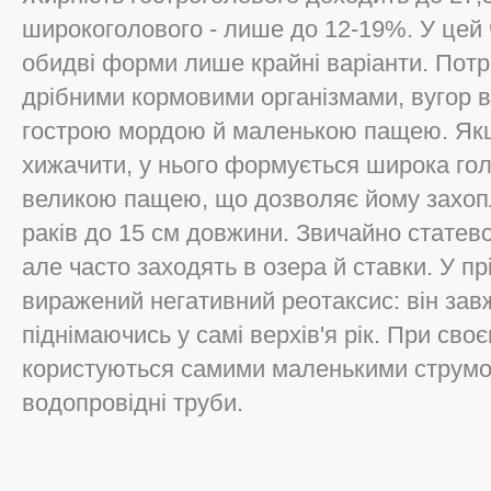
широкоголового - лише до 12-19%. У цей
обидві форми лише крайні варіанти. Пот
дрібними кормовими організмами, вугор в
гострою мордою й маленькою пащею. Як
хижачити, у нього формується широка го
великою пащею, що дозволяє йому захопл
раків до 15 см довжини. Звичайно статевон
але часто заходять в озера й ставки. У прі
виражений негативний реотаксис: він завж
піднімаючись у самі верхів'я рік. При сво
користуються самими маленькими струмоч
водопровідні труби.