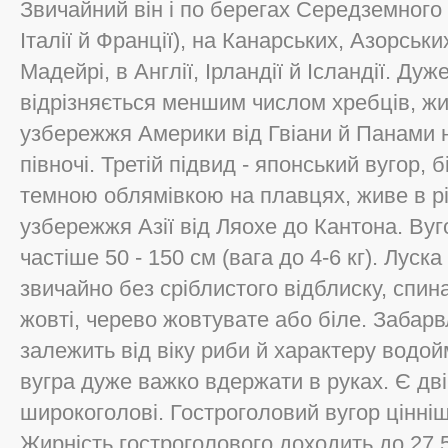
Звичайний він і по берегах Середземного
Італії й Франції), на Канарських, Азорськ
Мадейрі, в Англії, Ірландії й Ісландії. Ду
відрізняється меншим числом хребців, жи
узбережжя Америки від Гвіани й Панами на
півночі. Третій підвид - японський вугор,
темною облямівкою на плавцях, живе в рі
узбережжя Азії від Ляохе до Кантона. Вуг
частіше 50 - 150 см (вага до 4-6 кг). Луск
звичайно без сріблистого відблиску, спин
жовті, черево жовтувате або біле. Забарв
залежить від віку риби й характеру водой
вугра дуже важко вдержати в руках. Є дві 
широкоголові. Гостроголовий вугор цінні
Жирність гостроголового доходить до 27,5