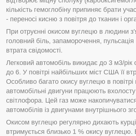
відтворює міцну сполуку (карбоксигемогло
кількість гемоглобіну припиняє брати уч
- переносі кисню з повітря до тканин і орга
При отруєнні окисом вуглецю в людини з'
головний біль, запаморочення, пульсація 
втрата свідомості.
Легковий автомобіль викидає до 3 м3/рік
до 6. У повітрі найбільших міст США її вт
Особливо багато окису вуглецю в повітрі
автомобільні двигуни працюють вхолосту
світлофора. Цей газ може накопичуватися 
автомобілів із двигунами внутрішнього зг
Окисом вуглецю регулярно дихають курці
втримується близько 1 % окису вуглецю. 