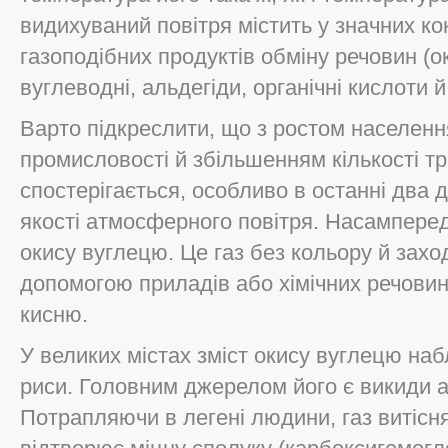
видихуваний повітря містить у значних к
газоподібних продуктів обміну речовин (о
вуглеводні, альдегіди, органічні кислоти й 
Варто підкреслити, що з ростом населенн
промисловості й збільшенням кількості т
спостерігається, особливо в останні два 
якості атмосферного повітря. Насампере
окису вуглецю. Це газ без кольору й захо
допомогою приладів або хімічних речовин.
кисню.
У великих містах зміст окису вуглецю на
риси. Головним джерелом його є викиди а
Потрапляючи в легені людини, газ витісня