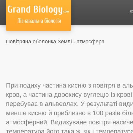
І
Повітряна оболонка Землі - атмосфера
При подиху частина кисню з повітря в ал
кров, а частина двоокису вуглецю із крові
перебуває в альвеолах. У результаті види
менше кисню й приблизно в 100 разів біл
атмосферний. Видихуване повітря насиче
температура його така ж, як і температура