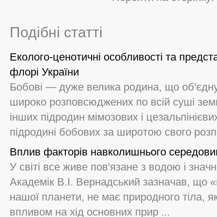
Подібні статті
Еколого-ценотичні особливості та предст
флорі України
Бобові — дуже велика родина, що об'єднує
широко розповсюджених по всій суші земн
інших підродин мімозових і цезальпінієви
підродині бобових за широтою свого розп
Вплив факторів навколишнього середовища
У світі все живе пов'язане з водою і зна
Академік В.І. Вернадський зазначав, що «в
нашої планети, не має природного тіла, я
впливом на хід основних прир ...