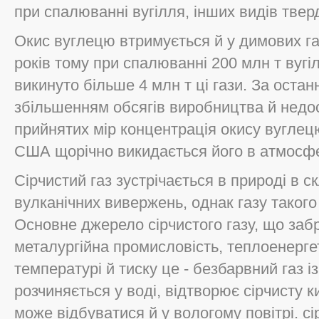
при спалюванні вугілля, інших видів тверд
Окис вуглецю втримується й у димових га
років тому при спалюванні 200 млн т вуг
викинуто більше 4 млн т ці гази. За останні
збільшенням обсягів виробництва й нед
прийнятих мір концентрація окису вуглецю 
США щорічно викидається його в атмосфе
Сірчистий газ зустрічається в природі в с
вулканічних вивержень, однак газу таког
Основне джерело сірчистого газу, що заб
металургійна промисловість, теплоенерг
температурі й тиску це - безбарвний газ і
розчиняється у воді, відтворює сірчисту 
може відбуватися й у вологому повітрі. с