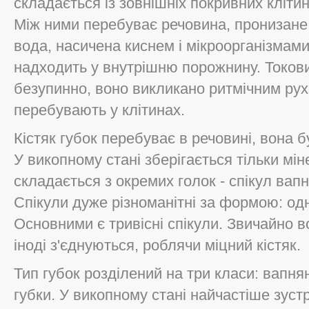
складається із зовнішніх покривних клітин
Між ними перебуває речовина, пронизане
вода, насичена киснем і мікроорганізмам
надходить у внутрішню порожнину. Токов
безупинно, воно викликано ритмічним ру
перебувають у клітинах.
Кістяк губок перебуває в речовині, вона 
У викопному стані зберігається тільки мін
складається з окремих голок - спікул вап
Спікули дуже різноманітні за формою: одно
Основними є тривісні спікули. Звичайно в
іноді з'єднуються, роблячи міцний кістяк.
Тип губок розділений на три класи: вапня
губки. У викопному стані найчастіше зус