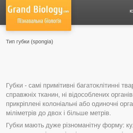
І
Тип губки (spongia)
Губки - самі примітивні багатоклітинні тв
справжніх тканин, ні відособлених органі
прикріплені колоніальні або одиночні орг
міліметрів до двох і більше метрів.
Губки мають дуже різноманітну форму: куля