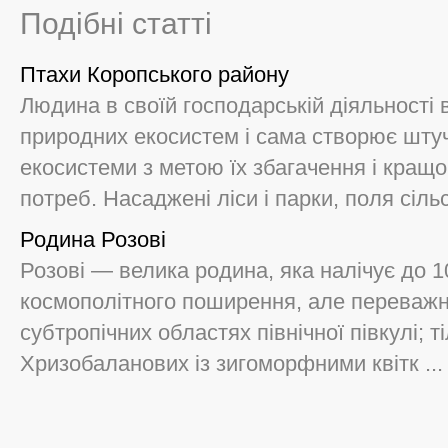
Подібні статті
Птахи Коропського району
Людина в своїй господарській діяльності 
природних екосистем і сама створює штуч
екосистеми з метою їх збагачення і кращо
потреб. Насаджені ліси і парки, поля сільс
Родина Розові
Розові — велика родина, яка налічує до 10
космополітного поширення, але переважно
субтропічних областях північної півкулі; 
Хризобаланових із зигоморфними квітк ...