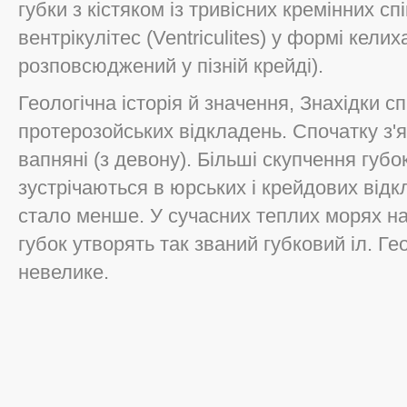
губки з кістяком із тривісних кремінних сп
вентрікулітес (Ventriculites) у формі келих
розповсюджений у пізній крейді).
Геологічна історія й значення, Знахідки сп
протерозойських відкладень. Спочатку з'я
вапняні (з девону). Більші скупчення губок
зустрічаються в юрських і крейдових відк
стало менше. У сучасних теплих морях на
губок утворять так званий губковий іл. Ге
невелике.