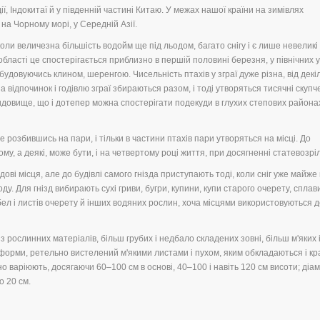
ії, Індокитаї й у південній частині Китаю. У межах нашої країни на зимівлях
 на Чорному морі, у Середній Азії.
коли величезна більшість водойм ще під льодом, багато снігу і є лише невеликі
бласті це спостерігається приблизно в першій половині березня, у північних у 
удовуючись клином, шеренгою. Чисельність птахів у зграї дуже різна, від декі
на відпочинок і годівлю зграї збираються разом, і тоді утворяться тисячні скуп
довище, що і дотепер можна спостерігати подекуди в глухих степових района
е розбившись на пари, і тільки в частини птахів пари утворяться на місці. До
у, а деякі, може бути, і на четвертому році життя, при досягненні статевозріл
ові місця, але до будівлі самого гнізда приступають тоді, коли сніг уже майже
ду. Для гнізд вибирають сухі гриви, бугри, купини, купи старого очерету, сплавин
бел і листів очерету й інших водяних рослин, хоча місцями використовуються 
 рослинних матеріалів, більш грубих і недбало складених зовні, більш м'яких 
 форми, ретельно вистелений м'якими листами і пухом, яким обкладаються і к
ьно варіюють, досягаючи 60–100 см в основі, 40–100 і навіть 120 см висоти; діа
о 20 см.