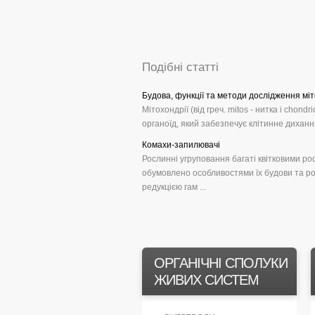
Подібні статті
Будова, функції та методи дослідження мі
Мітохондрії (від греч. mitos - нитка і chond
органоїд, який забезпечує клітинне дихання
Комахи-запилювачі
Рослинні угруповання багаті квітковими р
обумовлено особливостями їх будови та ро
редукцією гам ...
ОРГАНІЧНІ СПОЛУКИ
ЖИВИХ СИСТЕМ