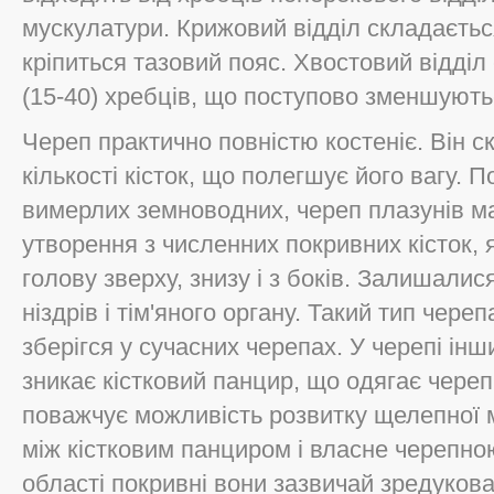
мускулатури. Крижовий відділ складається
кріпиться тазовий пояс. Хвостовий відділ
(15-40) хребців, що поступово зменшують
Череп практично повністю костеніє. Він с
кількості кісток, що полегшує його вагу. П
вимерлих земноводних, череп плазунів ма
утворення з численних покривних кісток, 
голову зверху, знизу і з боків. Залишалис
ніздрів і тім'яного органу. Такий тип чер
зберігся у сучасних черепах. У черепі ін
зникає кістковий панцир, що одягає череп
поважчує можливість розвитку щелепної 
між кістковим панциром і власне черепно
області покривні вони зазвичай зредукова