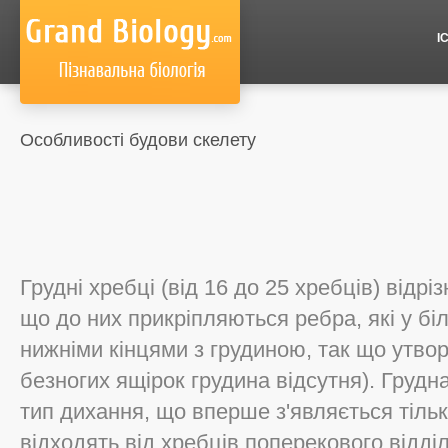
І
Особливості будови скелету
Грудні хребці (від 16 до 25 хребців) відр
що до них прикріпляються ребра, які у бі
нижніми кінцями з грудиною, так що утворю
безногих ящірок грудина відсутня). Грудн
тип дихання, що вперше з'являється тільки
відходять від хребців поперекового відділ