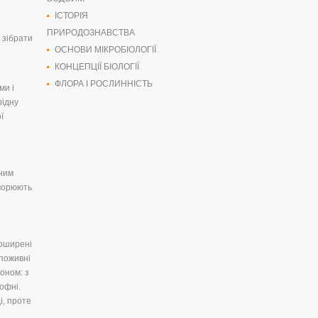
ІСТОРІЯ
ПРИРОДОЗНАВСТВА
 зібрати
ОСНОВИ МІКРОБІОЛОГІЇ
КОНЦЕПЦІЇ БІОЛОГІЇ
ФЛОРА І РОСЛИННІСТЬ
ми і
рідну
ї
дним
творюють
Поширені
 поживні
оном: з
офні.
і, проте