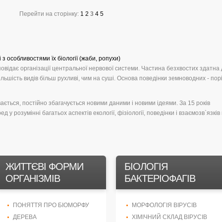
Перейти на сторінку:
1
2
3
4
5
 з особливостями їх біології (жаби, ропухи)
овідає організації центральної нервової системи. Частина безхвостих здатна 
льшість видів більш рухливі, чим на суші. Основа поведінки земноводних - порів
ається, постійно збагачується новими даними і новими ідеями. За 15 років
у розумінні багатьох аспектів екології, фізіології, поведінки і взаємозв`язків к
ЖИТТЄВІ ФОРМИ
БІОЛОГІЯ
ОРГАНІЗМІВ
БАКТЕРІОФАГІВ
ПОНЯТТЯ ПРО БІОМОРФУ
МОРФОЛОГІЯ ВІРУСІВ
ДЕРЕВА
ХІМІЧНИЙ СКЛАД ВІРУСІВ