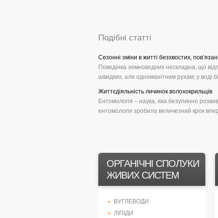
Подібні статті
Сезонні зміни в житті безхвостих, пов’язані
Поведінка земноводних нескладна, що відп
швидких, але одноманітним рухам; у воді бі
Життєдіяльність личинок волохокрильців
Ентомологія – наука, яка безупинно розвив
ентомологія зробила величезний крок вперед 
ОРГАНІЧНІ СПОЛУКИ
ЖИВИХ СИСТЕМ
ВУГЛЕВОДИ
ЛІПІДИ