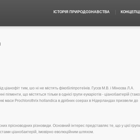
ІСТОРІЯ ПРИРОДОЗНАВСТВА
КОНЦЕПЦІЇ
м
д ціанофіт тим, шо ні не містять фікобіліпротеїнів. Гусєв М.В. і Мінєєва Л.А.
ині пігменти, що містяться тільки в однієї групи еукаріотів - ціанобактерій (так
кі маси Prochlorothrix hollandica в дрібних озерах в Нідерландах призвели до
сних прісноводних різновиди. Основний інтерес представляє те, що у цієї груп
астами ціанобактерій, імовірно еволюційним шляхом.