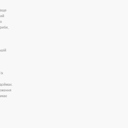
раще
ний
го
 риби,
ьшій
їх
одоймах.
ноження
никає