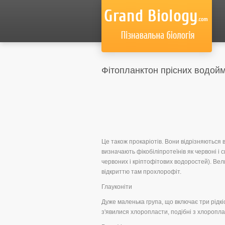
Фітопланктон прісних водой
Це також прокаріотів. Вони відрізняються ві
визначають фікобіліпротеїнів як червоні і с
червоних і кріптофітових водоростей). Вели
відкриттю там прохлорофіт.
Глауконіти
Дуже маленька група, що включає три рідкі
з'явилися хлоропласти, подібні з хлоропл