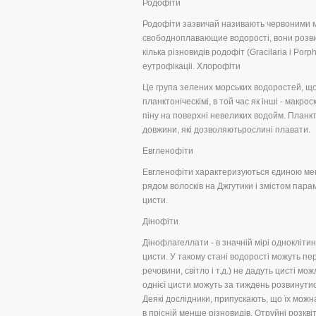
Родофіти
Родофіти зазвичай називають червоними м
свободноплавающие водорості, вони розви
кілька різновидів родофіт (Gracilaria і P
еутрофікаціі. Хлорофіти
Це група зелених морських водоростей, що
планктоніческімі, в той час як інші - макро
піну на поверхні невеликих водойм. Планк
довжини, які дозволяютьрослині плавати.
Евгленофіти
Евгленофіти характеризуються єдиною ме
рядом волосків на Джгутики і змістом пар
цисти.
Дінофіти
Дінофлагеллати - в значній мірі однокліт
цисти. У такому стані водорості можуть пе
речовини, світло і т.д.) не дадуть цисті 
однієї цисти можуть за тиждень розвинутис
Деякі дослідники, припускають, що їх можна
в прісній менше різновидів. Отруйні розк