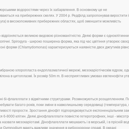
орськими водоростями через їх забарвлення. В основному це не
ваються на прибережних скелях. У 2004 р. Редфілд запропонував виростити і
orphyra) в високопоживних прибережних областях, щоб зменшити можливість
 відрізняється великою видовою різноманітністю. Деякі форми є одноклітинни
скопічні. Spirogyra - широко поширена форма, яка під час цвітіння утворює своє
тоні форми (Chlamydomonas) характеризуються наявністю двох джгутиків рівно
мбраною хлоропласта ендоплазматичної мережі, мезокаріотіческім ядром, о
амілона в цитоплазмі. Їх розмір 50m m. В несприятливих умовах евгленофіти у
инні бі-флагеллати з відмітними структурами. Розмножуються розщепленням. 
ребувати багато років, поки зміни в навколишньому середовищі (температура,
можливості прорости. Зростання дінофіт підпорядковується експоненціальним зак
я 6-8000 клітин. Деякі дінофлагеллати повністю гетеротрофних, інші - міксотр
 назвати мезокаріотамі. Дінофлагеллати мешкають і в морській, і в прісній вод
віти Gymnodium мають важливе значення в рибоохорони справі. В океані