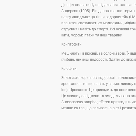
дінофлагеллати відповідальні за так звані
Андерсон (1995). Він доповнює, що термін 
назву «шкідливе цвітіння водоростей» (НА
планктон споживається молюсками, мідіями
отруєння і навіть до смерті. Всі основні 
кити, морські птахи та інші тварини.
Криптофіти
Мешкають і в прісній, і в солоній воді. Їх 
глибині, ніж інші водорості. Здатні до вижив
Кріофіти
Золотисто-коричневі водорості - головним 
зростання - те, що навіть у сприятливому
інцістірованню. Це приводить до пониженн
Це явище досліджено та змодельовано аме
Aureococcus anophagefferen призводить до 
менше світла, що впливає на ріст і розвит