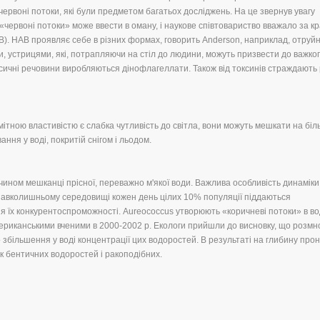
 червоні потоки, які були предметом багатьох досліджень. На це звернув увагу
«червоні потоки» може ввести в оману, і наукове співтовариство вважало за к
В). НАВ проявляє себе в різних формах, говорить Anderson, наприклад, отруй
, устрицями, які, потрапляючи на стіл до людини, можуть призвести до важко
токсичні речовини виробляються дінофлагеллати. Також від токсинів страждають
відмітною властивістю є слабка чутливість до світла, вони можуть мешкати на біл
ання у воді, покритій снігом і льодом.
чином мешканці прісної, переважно м'якої води. Важлива особливість динаміки 
 навколишньому середовищі кожен день цілих 10% популяції піддаються
я їх конкурентоспроможності. Aureococcus утворюють «коричневі потоки» в в
риканськими вченими в 2000-2002 р. Екологи прийшли до висновку, що розм
збільшення у воді концентрації цих водоростей. В результаті на глибину про
ок бентичних водоростей і ракоподібних.