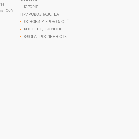
езі
ІСТОРІЯ
ніл-CoA
ПРИРОДОЗНАВСТВА
ОСНОВИ МІКРОБІОЛОГІЇ
КОНЦЕПЦІЇ БІОЛОГІЇ
ФЛОРА І РОСЛИННІСТЬ
ня