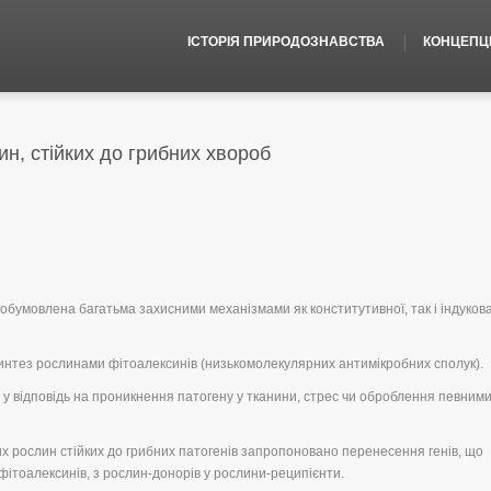
ІСТОРІЯ ПРИРОДОЗНАВСТВА
КОНЦЕПЦІЇ
н, стійких до грибних хвороб
 обумовлена багатьма захисними механізмами як конститутивної, так і індуков
интез рослинами фітоалексинів (низькомолекулярних антимікробних сполук).
у відповідь на проникнення патогену у тканини, стрес чи оброблення певним
их рослин стійких до грибних патогенів запропоновано перенесення генів, що
фітоалексинів, з рослин-донорів у рослини-реципієнти.