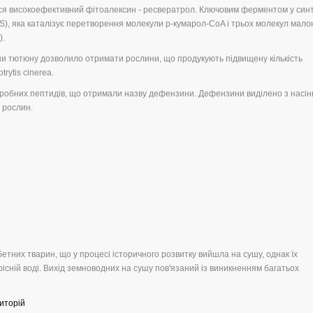
ься високоефективний фітоалексин - ресвератрол. Ключовим ферментом у синт
S), яка каталізує перетворення молекули p-кумарол-CoA і трьох молекул мало
).
ни тютюну дозволило отримати рослини, що продукують підвищену кількість
rytis cinerea.
ікробних пептидів, що отримали назву дефензини. Дефензини виділено з насін
 рослин.
бетних тварин, що у процесі історичного розвитку вийшла на сушу, однак їх
існій воді. Вихід земноводних на сушу пов'язаний із виникненням багатьох
иторій