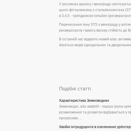
У рослинах арахісу і винограду синтезуєт
цього фітоалексину є стильбенсинтаза (ST
в 3,4,5 - тригідроксистильбен (ресвератрол
Перенесення гену STS з винограду у кліти
ресвератролу і мають високу стійкість до Bot
В останній час відкрито новий клас антим
багатьох видів однодольних та дводольних
Подібні статті
Характеристика Земноводних
Земноводні, або амфібії - перша група хре
розмноження та розвиток відбувається у пр
прогресивн ...
Хвойні інтродуценти в озелененні урботер