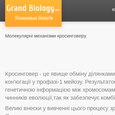
І
Молекулярні механізми кросинговеру
Кросинговер - це явище обміну ділянками
кон’югації у профазі-1 мейозу. Результат
генетичною інформацією між хромосомами
чинників еволюції,так як забезпечує комб
Великі внески у вивченні цього процесу з