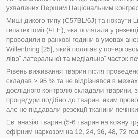
ухвалених Першим Національним конгресом
Миші дикого типу (C57BL/6J) та нокаути Lr
гепатектомії (ЧГЕ), яка полягала у резекці
проводили в ранкові години в умовах анес
Willenbring [25], який полягає у почергово
лівої латеральної та медіальної часток пе
Рівень виживання тварин після проведено
складав > 95 % та не відрізнявся в межах
дослідного контролю складали тварини, з
процедури подібно до тварин, яким прово
але не піддавали резекції тканини печінки
Евтаназію тварин (5-6 тварин на кожну гр
ефірним наркозом на 12, 24, 36, 48, 72 го