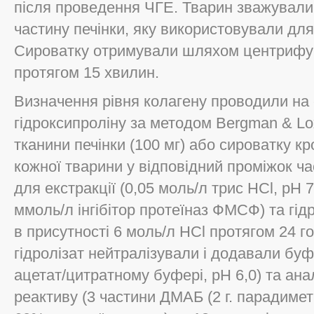
після проведення ЧГЕ. Тварин зважували
частину печінки, яку використовували для
Сироватку отримували шляхом центрифуг
протягом 15 хвилин.
Визначення рівня колагену проводили на о
гідроксипроліну за методом Bergman & Lox
тканини печінки (100 мг) або сироватку кр
кожної тварини у відповідний проміжок ча
для екстракції (0,05 моль/л трис HCl, pH 7
ммоль/л інгібітор протеїназ ФМСФ) та гід
в присутності 6 моль/л НСl протягом 24 г
гідролізат нейтралізували і додавали буф
ацетат/цитратному буфері, рН 6,0) та ана
реактиву (3 частини ДМАБ (2 г. парадиме