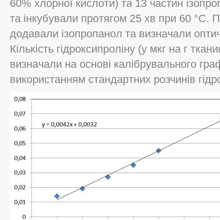
60% хлорної кислоти) та 13 частин ізопр
та інкубували протягом 25 хв при 60 °С. 
додавали ізопропанол та визначали оптичн
Кількість гідроксипроліну (у мкг на г ткан
визначали на основі калібрувального граф
використанням стандартних розчинів гідр