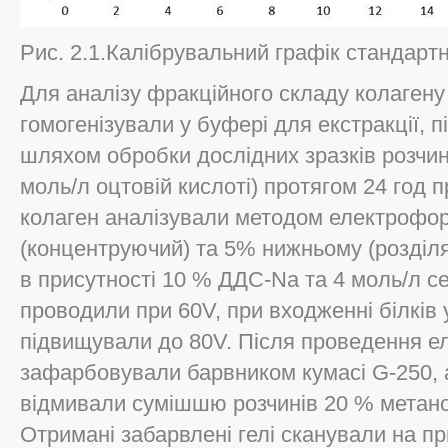
Рис. 2.1.Калібрувальний графік стандартн
Для аналізу фракційного складу колагену
гомогенізували у буфері для екстракції, п
шляхом обробки дослідних зразків розчин
моль/л оцтовій кислоті) протягом 24 год 
колаген аналізували методом електрофо
(концентруючий) та 5% нижньому (розділ
в присутності 10 % ДДС-Na та 4 моль/л с
проводили при 60V, при входженні білків 
підвищували до 80V. Після проведення ел
зафарбовували барвником кумасі G-250, 
відмивали сумішшю розчинів 20 % метано
Отримані забарвлені гелі сканували на пр