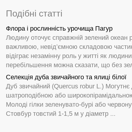
Подібні статті
Флора і рослинність урочища Пагур
Людину оточує справжній зелений океан р
важливою, невід’ємною складовою частин
відіграє незамінну роль у житті як людини,
перебільшення можна сказати, що без зел
Селекція дуба звичайного та ялиці білої
Дуб звичайний (Quercus robur L.) Могутнє
шатроподібною або широкопірамідальною 
Молоді гілки зеленувато-бурі або червону
Стовбур товстий 1-1,5 м у діаметр ...