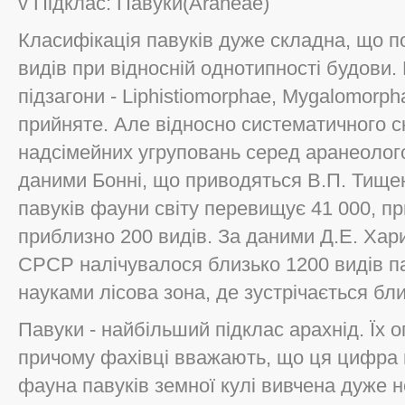
v Підклас: Павуки(Araneae)
Класифікація павуків дуже складна, що п
видів при відносній однотипності будови. 
підзагони - Lіphіstіomorphae, Mygalomorp
прийняте. Але відносно систематичного ск
надсімейних угруповань серед аранеологов
даними Бонні, що приводяться В.П. Тищен
павуків фауни світу перевищує 41 000, п
приблизно 200 видів. За даними Д.Е. Xари
СРСР налічувалося близько 1200 видів па
науками лісова зона, де зустрічається близ
Павуки - найбільший підклас арахнід. Їх о
причому фахівці вважають, що ця цифра 
фауна павуків земної кулі вивчена дуже н