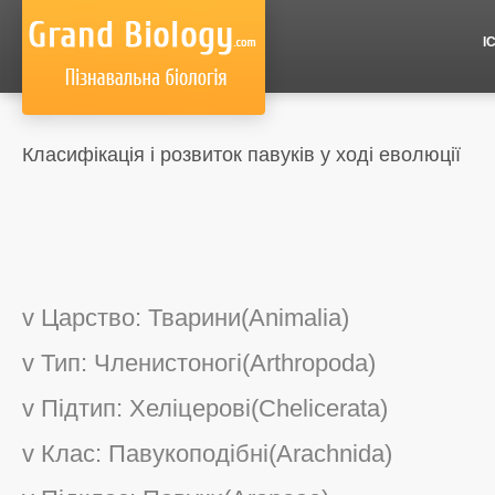
І
Класифікація і розвиток павуків у ході еволюції
v Царство: Тварини(Animalia)
v Тип: Членистоногі(Arthropoda)
v Підтип: Хеліцерові(Chelicerata)
v Клас: Павукоподібні(Arachnida)