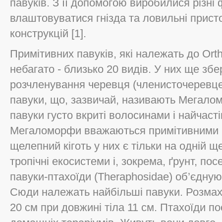
павуків. З її допомогою виробилися різн
влаштовуватися гнізда та ловильні прист
конструкцій [1].
Примітивних павуків, які належать до Or
небагато - близько 20 видів. У них ще зб
розчленування черевця (членисточеревцев
павуки, що, зазвичай, називають Мегало
павуки густо вкриті волосинами і найчаст
Мегаломорфи вважаються примітивними 
щелепний кіготь у них є тільки на одній 
тропічні екосистеми і, зокрема, ґрунт, по
павуки-птахоїди (Theraphosidae) об’єдную
Сюди належать найбільші павуки. Розмах н
20 см при довжині тіла 11 см. Птахоїди 