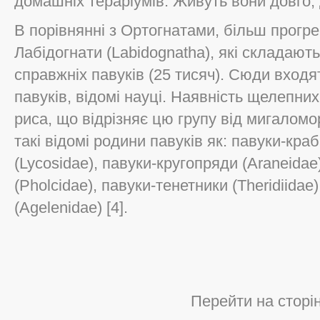
домашніх тераріумів. Живуть вони довго, д
В порівнянні з Ортогнатами, більш прогре
Лабідогнати (Labidognatha), які складают
справжніх павуків (25 тисяч). Сюди входя
павуків, відомі науці. Наявність щелепних
риса, що відрізняє цю групу від мигаломо
такі відомі родини павуків як: павуки-кра
(Lycosidae), павуки-кругопряди (Araneidae
(Pholcidae), павуки-тенетники (Theridiidae
(Agelenidae) [4].
Перейти на сторі