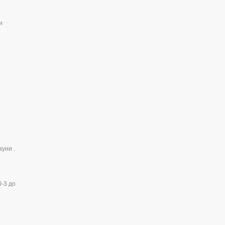
и
уни .
0-3 до