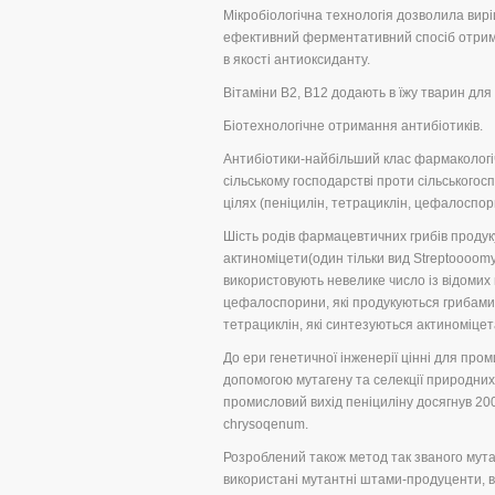
Мікробіологічна технологія дозволила вирі
ефективний ферментативний спосіб отрима
в якості антиоксиданту.
Вітаміни В2, В12 додають в їжу тварин для
Біотехнологічне отримання антибіотиків.
Антибіотики-найбільший клас фармакологіч
сільському господарстві проти сільськогосп
цілях (пеніцилін, тетрациклін, цефалоспори
Шість родів фармацевтичних грибів продуку
актиноміцети(один тільки вид Streptoooomyc
використовують невелике число із відомих н
цефалоспорини, які продукуються грибами 
тетрациклін, які синтезуються актиноміцета
До ери генетичної інженерії цінні для пр
допомогою мутагену та селекції природних 
промисловий вихід пеніциліну досягнув 200 
chrysoqenum.
Розроблений також метод так званого мута
використані мутантні штами-продуценти, в