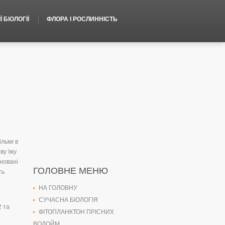
 БІОЛОГІЇ
ФЛОРА І РОСЛИННІСТЬ
ільки в
ву їжу
сновані
ГОЛОВНЕ МЕНЮ
ть
НА ГОЛОВНУ
СУЧАСНА БІОЛОГІЯ
2 та
ФІТОПЛАНКТОН ПРІСНИХ
ВОДОЙМ