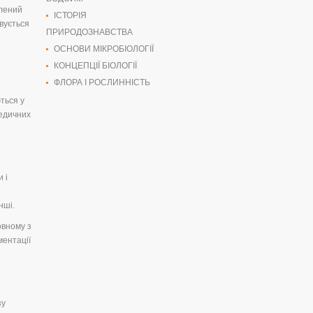
блений
ІСТОРІЯ
вується
ПРИРОДОЗНАВСТВА
ОСНОВИ МІКРОБІОЛОГІЇ
КОНЦЕПЦІЇ БІОЛОГІЇ
ФЛОРА І РОСЛИННІСТЬ
ться у
медичних
 і
нші.
овному з
ментації
зу