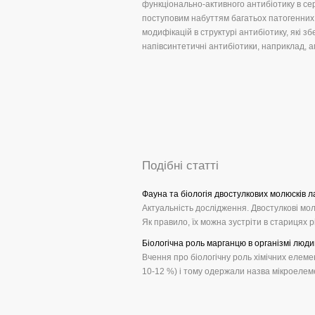
функціонально-активного антибіотику в се
поступовим набуттям багатьох патогенних 
модифікацій в структурі антибіотику, які 
напівсинтетичні антибіотики, наприклад, а
Подібні статті
Фауна та біологія двостулкових молюсків 
Актуальність дослідження. Двостулкові мо
Як правило, їх можна зустріти в старицях рі
Біологічна роль марганцю в організмі люди
Вчення про біологічну роль хімічних елемен
10-12 %) і тому одержали назва мікроелемен