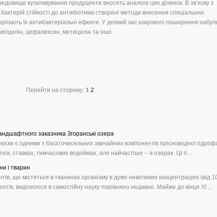
редовище культивування продуценти вносять аналоги цих ділянок. В зв’язку з
бактерій стійкості до антибіотиків створені методи внесення спеціальних
зберігають їх антибактеріальні ефекти. У деякий час широкого поширення набул
мпіцилін, цефалексин, метицилін та інші.
Перейти на сторінку:
1
2
ландшафтного заказника Згоранські озера
люски є одними з багаточисельних звичайних компонентів прісноводної гідрофа
чок, ставках, тимчасових водоймах, але найчастіше -- в озерах. Ці гі ...
ни і тварин
тів, що містяться в тканинах організму в дуже невеликих концентраціях (від 1
тів, виділилося в самостійну науку порівняно недавно. Майже до кінця XІ ...