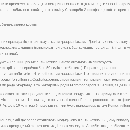
шити проблему виробництва аскорбінової кислоти (вітамін С). В Японії розро
ння стабільного необхідного вітаміну С-аскорбін-2-фосфата, який використо
 збалансування кормів.
них препаратів, які синтезуються мікроорганізмами. Деякі з них використовую
одарських шкідників (наприклад поліоксин, барідоміцин, носгаліцин), інші - в 
н та інші).
ють біля 1000 різних антибіотиків. Багато антибіотиків синтезують
es qriiiseum виробляє біля 50 видів антибіотиків). В практиці реально
ауці антибіотиків, які виробляють мікроорганізми. Це в першу чергу пеніциліни
родів Penicillum та Cephalosporum: стрептоміцин, гентаміцин, еритроміцин та
ми роду Streptomyus та бактеріями родів Micromonosporata Bacillus, та деякі і
омисловості штами-продуценти з підвищеною продуктивністю отримували в осн
мікроорганізмів. Наприклад, в результаті селекції та покращення техніки фер
г/л, що в 10 млн. раз більше рівня, який був у природному штамі Penicciliullum
генезу, який дозволяє отримувати модифіковані антибіотики. В цьому випадку
 яких пропущений синтез певних ділянок молекули. Антибіотики для біосинте