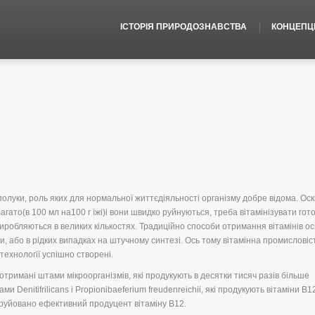
ІСТОРІЯ ПРИРОДОЗНАВСТВА
КОНЦЕПЦІЇ
полуки, роль яких для нормальної життєдіяльності організму добре відома. Оск
агато(в 100 мл на100 г їжі)і вони швидко руйнуються, треба вітамінізувати гото
виробляються в великих кількостях. Традиційно способи отримання вітамінів о
ни, або в рідких випадках на штучному синтезі. Ось тому вітамінна промисловіс
технології успішно створені.
тримані штами мікроорганізмів, які продукують в десятки тисяч разів більше
ами Denitifrilicans і Propionibaeferium freudenreichii, які продукують вітаміни В1
нструйовано ефективний продуцент вітаміну В12.