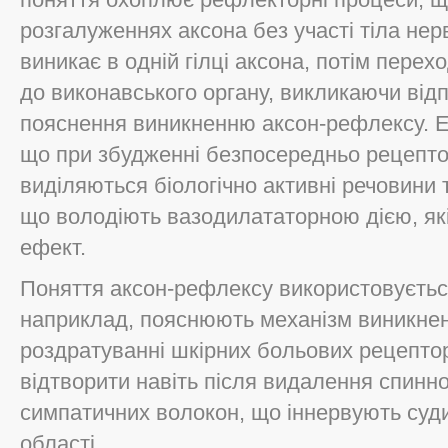
розгалуженнях аксона без участі тіла нер
виникає в одній гілці аксона, потім перехо
до виконавського органу, викликаючи відп
пояснення виникненню аксон-рефлексу. 
що при збудженні безпосередньо рецепто
виділяються біологічно активні речовини т
що володіють вазодилататорною дією, як
ефект.
Поняття аксон-рефлексу використовуєтьс
наприклад, пояснюють механізм виникненн
роздратуванні шкірних больових рецепто
відтворити навіть після видалення спинно
симпатичних волокон, що іннервують суди
області.