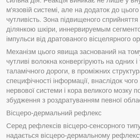
сильна дія. Реакція виникає не лише у вн
м'язовій системі, але на додаток до цього
чутливість. Зона підвищеного сприйняття
ділянкою шкіри, иннервируемым сегменто
імпульси від дратованого вісцелярного ор
Механізм цього явища заснований на тому,
чутливі волокна конвергірують на одних і
таламічного дороги, в проміжних структур
специфічності інформації, внаслідок чого
нервової системи і кора великого мозку 
збудження з роздратуванням певної облас
Вісцеро-дермальний рефлекс
Серед рефлексів вісцеро-сенсорного тип
надається вісцеро-дермальному рефлексу