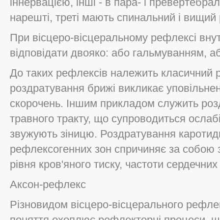
іннервацією, інші - в пара- і превертебр
нарешті, треті мають спинальний і вищий 
При вісцеро-вісцеральному рефлексі вну
відповідати двояко: або гальмуванням, а
До таких рефлексів належить класичний 
роздратування брижі викликає уповільне
скорочень. Іншим прикладом служить роз
травного тракту, що супроводиться ослабі
звужують зіницю. Роздратування кароти
рефлексогенних зон спричиняє за собою з
рівня кров'яного тиску, частоти сердечних
Аксон-рефлекс
Різновидом вісцеро-вісцерального рефле
поняття охоплює рефлекторні процеси, щ