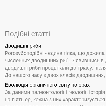
Подібні статті
Дводишні риби
Рогозубоподібні - єдина гілка, що дожила
численних дводишних риб. З’явившись в 
дводишні риби процвітали до тріасу, після
До нашого часу з двох класів дводишних, н
Еволюція органічного світу по ерах
За даними палеонтології і геології, історія
на п'ять ер, кожна з них характеризуєтьс