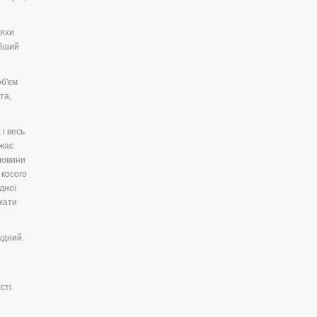
ляхи
ибший
об'єм
та,
і весь
ажає
ловини
 косого
дної
ажати
удний.
сті.