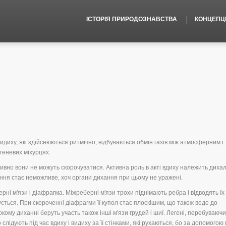
ІСТОРІЯ ПРИРОДОЗНАВСТВА
КОНЦЕПЦІЇ
 видиху, які здійснюються ритмічно, відбувається обмін газів між атмосферним і
геневих міхурцях.
ктивно вони не можуть скорочуватися. Активна роль в акті вдиху належить диха
ання стає неможливе, хоч органи дихання при цьому не уражені.
рні м'язи і діафрагма. Міжреберні м'язи трохи піднімають ребра і відводять ї
шується. При скороченні діафрагми її купол стає плоскішим, що також веде до
окому диханні беруть участь також інші м'язи грудей і шиї. Легені, перебуваючи
 слідують під час вдиху і видиху за її стінками, які рухаються, бо за допомогою