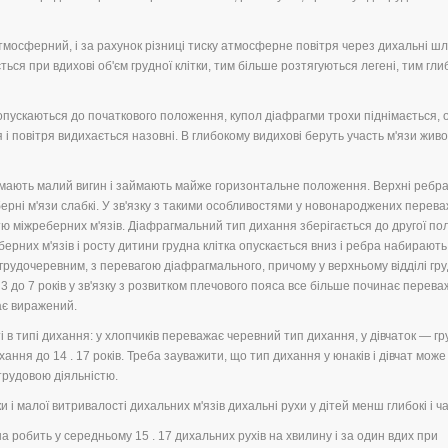
атмосферний, і за рахунок різниці тиску атмосферне повітря через дихальні ш
ться при вдихові об'єм грудної клітки, тим більше розтягуються легені, тим гл
опускаються до початкового положення, купол діафрагми трохи піднімається, 
ся і повітря видихається назовні. В глибокому видихові беруть участь м'язи живо
а мають малий вигин і займають майже горизонтальне положення. Верхні ребра 
ерні м'язи слабкі. У зв'язку з такими особливостями у новонароджених перев
 міжреберних м'язів. Діафрагмальний тип дихання зберігається до другої по
ерних м'язів і росту дитини грудна клітка опускається вниз і ребра набирають
рудочеревним, з перевагою діафрагмального, причому у верхньому відділі гру
ід 3 до 7 років у зв'язку з розвитком плечового пояса все більше починає перев
тає виражений.
ті в типі дихання: у хлопчиків переважає черевний тип дихання, у дівчаток — гр
ння до 14 . 17 років. Треба зауважити, що тип дихання у юнаків і дівчат може
трудовою діяльністю.
и і малої витривалості дихальних м'язів дихальні рухи у дітей менш глибокі і ча
 робить у середньому 15 . 17 дихальних рухів на хвилину і за один вдих при