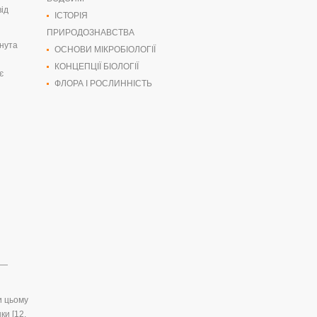
від
ІСТОРІЯ
ПРИРОДОЗНАВСТВА
гнута
ОСНОВИ МІКРОБІОЛОГІЇ
КОНЦЕПЦІЇ БІОЛОГІЇ
є
ФЛОРА І РОСЛИННІСТЬ
 —
и цьому
ки [12,