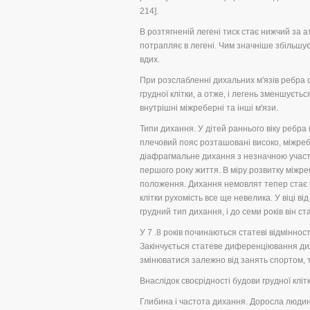
214].
В розтягненій легені тиск стає нижчий за 
потрапляє в легені. Чим значніше збільшує
вдих.
При розслабленні дихальних м'язів ребра 
грудної клітки, а отже, і легень зменшуєть
внутрішні міжреберні та інші м'язи.
Типи дихання. У дітей раннього віку ребр
плечовий пояс розташовані високо, міжреб
діафрагмальне дихання з незначною участю
першого року життя. В міру розвитку міжреб
положення. Дихання немовлят тепер стає г
клітки рухомість все ще невелика. У віці в
грудний тип дихання, і до семи років він с
У 7 .8 років починаються статеві відміннос
Закінчується статеве диференціювання диха
змінюватися залежно від занять спортом, 
Внаслідок своєрідності будови грудної клітк
Глибина і частота дихання. Доросла людина