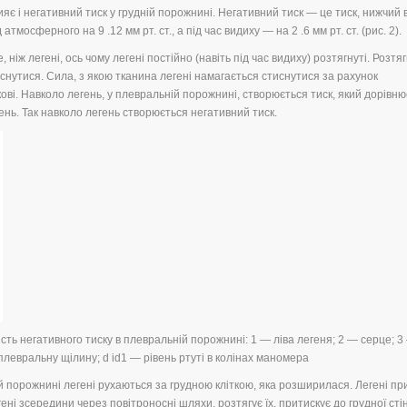
ияє і негативний тиск у грудній порожнині. Негативний тиск — це тиск, нижчий 
тмосферного на 9 .12 мм рт. ст., а під час видиху — на 2 .6 мм рт. ст. (рис. 2).
 ніж легені, ось чому легені постійно (навіть під час видиху) розтягнуті. Розтя
снутися. Сила, з якою тканина легені намагається стиснутися за рахунок
ві. Навколо легень, у плевральній порожнині, створюється тиск, який дорівню
нь. Так навколо легень створюється негативний тиск.
ість негативного тиску в плевральній порожнині: 1 — ліва легеня; 2 — серце; 3
 плевральну щілину; d іd1 — рівень ртуті в колінах маномера
й порожнині легені рухаються за грудною кліткою, яка розширилася. Легені пр
ні зсередини через повітроносні шляхи, розтягує їх, притискує до грудної стін