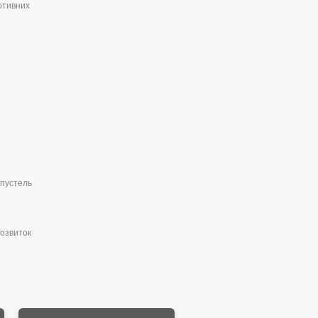
ортивних
 пустель
розвиток