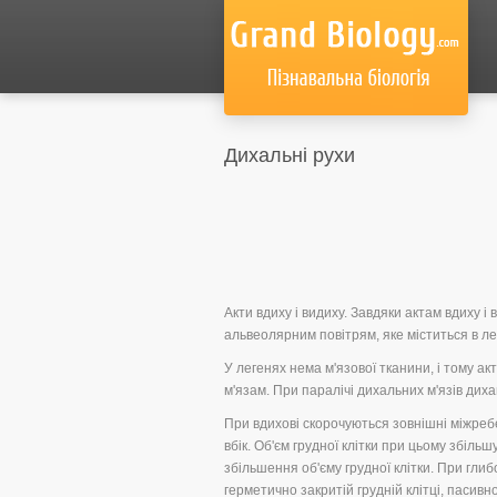
Дихальні рухи
Акти вдиху і видиху. Завдяки актам вдиху і
альвеолярним повітрям, яке міститься в ле
У легенях нема м'язової тканини, і тому а
м'язам. При паралічі дихальних м'язів дих
При вдихові скорочуються зовнішні міжребе
вбік. Об'єм грудної клітки при цьому збіль
збільшення об'єму грудної клітки. При глиб
герметично закритій грудній клітці, пасивно