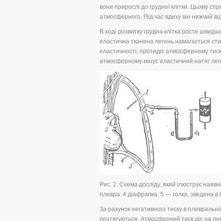
вони прирослі до грудної клітки. Цьому спр
атмосферного. Під час вдиху він нижчий від а
В ході розвитку грудна клітка росте швидше,
еластична тканина легень намагається сти
еластичності, протидіє атмосферному тиско
атмосферному мінус еластичний натяг леге
Рис. 2. Схема досліду, який ілюструє наявн
плевра: 4 діафрагма: 5 — голка, зведена в
За рахунок негативного тиску в плевральні
розтягуються. Атмосферний тиск діє на леге