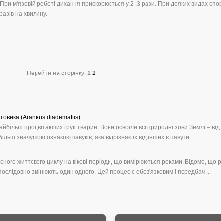
 При м'язовій роботі дихання прискорюється у 2 .3 рази. При деяких видах сп
разів на хвилину.
Перейти на сторінку:
1
2
естовика (Araneus diadematus)
найбільш процвітаючих груп тварин. Вони освоїли всі природні зони Землі – від
ільш значущою ознакою павуків, яка відрізняє їх від інших є павути ...
існого життєвого циклу на вікові періоди, що вимірюються роками. Відомо, що 
і послідовно змінюють один одного. Цей процес є обов'язковим і передбач ...