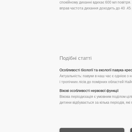
спокійному диханні вдихає 600 мл повітря.
вправ частота дихання доходить до 40 .45 
Подібні статті
Особливості біології та екології павука-хр
Актуальність: павуки в наш час є однією з 
і тропічних лісів до помірних областей Найб
Вікові особливості нервової функції
Вікова періодизація є умовним поділом ціл
дитини відбувається за кілька періодів, як