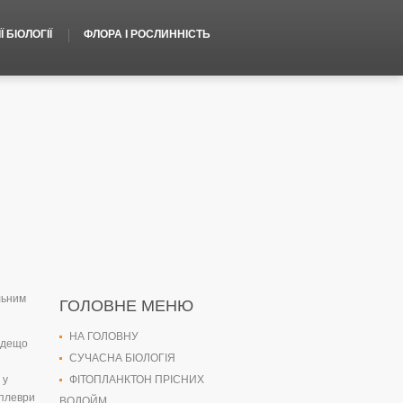
 БІОЛОГІЇ
ФЛОРА І РОСЛИННІСТЬ
льним
ГОЛОВНЕ МЕНЮ
НА ГОЛОВНУ
х дещо
СУЧАСНА БІОЛОГІЯ
 у
ФІТОПЛАНКТОН ПРІСНИХ
 плеври
ВОДОЙМ