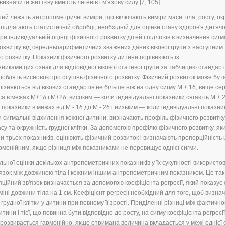
изначити життєву ємність легенів і м'язову силу [7, 105].
тей лежать антропометричні виміри, що включають виміри маси тіла, росту, ок
ів підлягають статистичній обробці, необхідній для оцінки стану здоров'я дитяч
ри індивідуальній оцінці фізичного розвитку дітей і підлітків є визначення сиг
розвитку від середньоарифметичних зважених даних вікової групи з наступним
 розвитку. Показник фізичного розвитку дитини порівнюють із
ами цих ознак для відповідної вікової статевої групи за таблицею стандарті
роблять висновок про ступінь фізичного розвитку. Фізичний розвиток може бут
різняються від вікових стандартів не більше ніж на одну сигму М + 1δ, вище се
я в межах М+1δ і М+2δ, високим — коли індивідуальні показники сягають М + 2
показники в межах від М - 1δ до М - 2δ і низьким — коли індивідуальні показни
чи сигмальні відхилення кожної дитини, визначають профіль фізичного розвитку
асу та окружність грудної клітки. За допомогою профілю фізичного розвитку, як
и трьох показників, оцінюють фізичний розвиток і визначають пропорційність 
рмонійним, якщо різниця між показниками не перевищує однієї сигми.
ьної оцінки декількох антропометричних показників у їх сукупності використо
'язок між довжиною тіла і кожним іншим антропометричним показником. Це так
яційний зв'язок визначається за допомогою коефіцієнта регресії, який показує 
іні довжини тіла на 1 см. Коефіцієнт регресії необхідний для того, щоб визнач
грудної клітки у дитини при певному її зрості. Приділенні різниці між фактичн
тини і тієї, що повинна бути відповідно до росту, на сигму коефіцієнта регресії
розвивається гармонійно, якщо отримана величина вкладається у межі однієї с