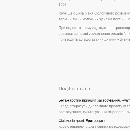
109].
Існує ще оцінка рівня біологічного розвитк
терміни зміни молочних зубів на постійні, с
При недостатньому надходженні транспорто
розвиватися різні ускладнення органів (зн
призводить до відставання дитини у фізич
Подібні статті
Бета-каротин принцип застосування, культ
Огляд літератури дипломного проекту узаг
застосування, культивування мікроорганізмі
Фізіологія крові. Еритроцити
Кров є рідиною (рідка тканина мезодермаль