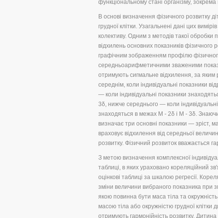
функціональному стані організму, зокрема в
В основі визначення фізичного розвитку ді
грудної клітки. Узагальнені дані цих вимір
колективу. Одним з методів такої обробки п
відхилень основних показників фізичного 
графічним зображенням профілю фізичного
середньоарифметичними зваженими показник
отримують сигмальне відхилення, за яким 
середнім, коли індивідуальні показники від
— коли індивідуальні показники знаходятьс
3δ, нижче середнього — коли індивідуальні 
знаходяться в межах М - 2δ і М - 3δ. Знаю
визначає три основні показники — зріст, м
враховує відхилення від середньої величин
розвитку. Фізичний розвиток вважається га
З метою визначення комплексної індивідуал
таблиці, в яких ураховано кореляційний зв
оцінкові таблиці за шкалою регресії. Корел
зміни величини вибраного показника при зм
якою повинна бути маса тіла та окружність 
масою тіла або окружністю грудної клітки ди
отримують гармонійність розвитку. Дитина 