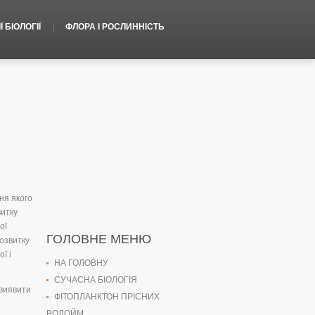
 БІОЛОГІЇ
ФЛОРА І РОСЛИННІСТЬ
ня якого
витку
ої
ГОЛОВНЕ МЕНЮ
озвитку
ї і
НА ГОЛОВНУ
СУЧАСНА БІОЛОГІЯ
 виявити
ФІТОПЛАНКТОН ПРІСНИХ
ВОДОЙМ