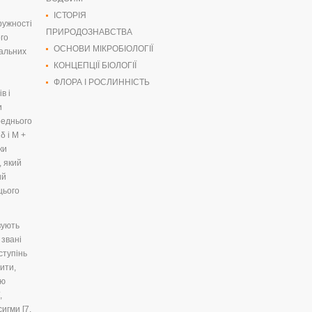
ІСТОРІЯ
ружності
ПРИРОДОЗНАВСТВА
ого
ОСНОВИ МІКРОБІОЛОГІЇ
мальних
КОНЦЕПЦІЇ БІОЛОГІЇ
ФЛОРА І РОСЛИННІСТЬ
в і
и
реднього
δ і М +
ки
, який
ий
цього
вують
 звані
ступінь
ити,
ою
,
игми [7,