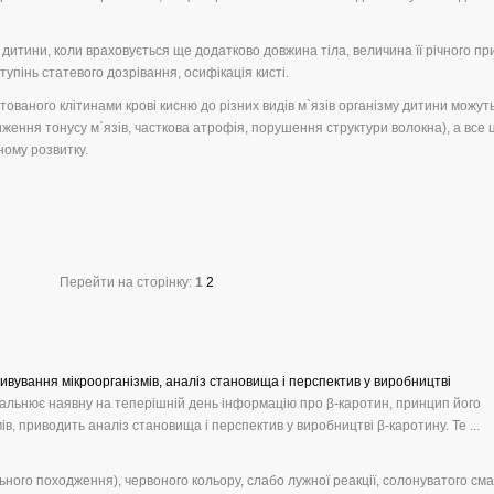
у дитини, коли враховується ще додатково довжина тіла, величина її річного пр
тупінь статевого дозрівання, осифікація кисті.
ваного клітинами крові кисню до різних видів м`язів організму дитини можут
иження тонусу м`язів, часткова атрофія, порушення структури волокна), а все 
ному розвитку.
Перейти на сторінку:
1
2
ивування мікроорганізмів, аналіз становища і перспектив у виробництві
альнює наявну на теперішній день інформацію про β-каротин, принцип його
в, приводить аналіз становища і перспектив у виробництві β-каротину. Те ...
ного походження), червоного кольору, слабо лужної реакції, солонуватого сма