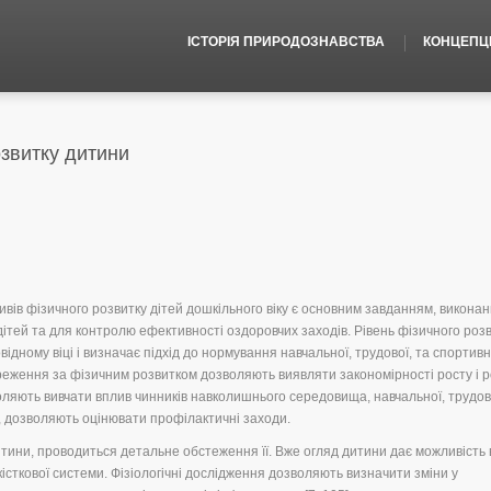
ІСТОРІЯ ПРИРОДОЗНАВСТВА
КОНЦЕПЦІЇ
озвитку дитини
вів фізичного розвитку дітей дошкільного віку є основним завданням, виконан
 дітей та для контролю ефективності оздоровчих заходів. Рівень фізичного роз
овідному віці і визначає підхід до нормування навчальної, трудової, та спортивн
реження за фізичним розвитком дозволяють виявляти закономірності росту і р
воляють вивчати вплив чинників навколишнього середовища, навчальної, трудово
м, дозволяють оцінювати профілактичні заходи.
тини, проводиться детальне обстеження її. Вже огляд дитини дає можливість
кісткової системи. Фізіологічні дослідження дозволяють визначити зміни у