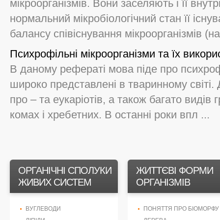
мікроорганізмів. Вони заселяють і її вну
нормальний мікробіологічний стан її існу
балансу співіснування мікроорганізмів (на
Психрофільні мікроорганізми та їх викори
В даному рефераті мова піде про психроф
широко представлені в тваринному світі.
про – та еукаріотів, а також багато видів г
комах і хребетних. В останні роки впл ...
ОРГАНІЧНІ СПОЛУКИ
ЖИТТЄВІ ФОРМИ
ЖИВИХ СИСТЕМ
ОРГАНІЗМІВ
ВУГЛЕВОДИ
ПОНЯТТЯ ПРО БІОМОРФУ