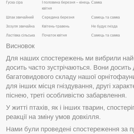
Гуска сіра
І половина березня – кінець
Самка
квітня
Шпак звичайний
Середина березня
Самець та самка
Зозуля звичайна
Квітень-травень
Не будує гнізда
Ластівка сільська
Початок квітня
Самець та самка
Висновок
Для наших спостережень ми вибрили найб
досить часто зустрічаються. Вони досить
багатовидового складу нашої орнітофауни
для інших місця гніздування, другі хара
піснею, треті особливістю забарвлення.
У житті птахів, як і інших тварин, спосте
реакції на зміну умов довкілля.
Нами були проведені спостереження за пр