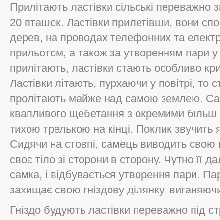
Прилітають ластівки сільські переважно з
20 пташок. Ластівки прилетівши, вони спо
дерев, на проводах телефонних та елект
прильотом, а також за утворенням пари у 
прилітають, ластівки стають особливо кр
Ластівки літають, пурхаючи у повітрі, то с
пролітають майже над самою землею. Сам
квапливого щебетання з окремими більш г
тихою трелькою на кінці. Поклик звучить як 
Сидячи на стовпі, самець виводить свою 
своє тіло зі сторони в сторону. Чутно її 
самка, і відбувається утворення пари. П
захищає свою гніздову ділянку, виганяючи
Гніздо будують ластівки переважно під с