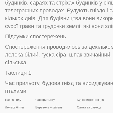
будинків, сараях та стріхах будинків у сіл
телеграфних проводах. Будують гніздо і с
кількох днів. Для будівництва вони вик
сухої трави та грудочки землі, які вони 
Підсумки спостережень
Спостереження проводилось за декільком
лелека білий, гуска сіра, шпак звичайний,
сільська.
Таблиця 1.
Час прильоту, будова гнізд та висиджув
птахами
Назва виду
Час прильоту
Будівництво гнізда
Лелека білий
Березень – квітень
Самка та самець