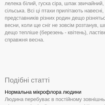
лелека білий, гуска сіра, шпак звичайний,
сільська. Всі ці птахи прилітають навесні
представників різних родин дещо різнятьс
весни, коли ще сніг не зовсім розтанув, ш
дещо тепліше (березень - квітень), ластів
справжня весна.
Подібні статті
Нормальна мікрофлора людини
Людина перебуває в постійному зовнішнь