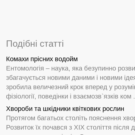
Подібні статті
Комахи прісних водойм
Ентомологія – наука, яка безупинно розви
збагачується новими даними і новими ідея
зробила величезний крок вперед у розумінн
фізіології, поведінки і взаємозв`язків ком .
Хвороби та шкідники квіткових рослин
Протягом багатьох століть пояснення хво
Розвиток їх почався з ХІХ століття після 