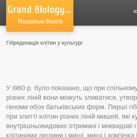
І
Гібридизація клітин у культурі
У I960 р. було показано, що при спільном
різних ліній вони можуть зливатися, утвор
геноми обох батьківських форм. Перші гіб
при злитті клітин різних ліній мишей, які 
внутрішньовидових отримані і міжвидові г
клітинами людини і миші, миші і хом'ячка і