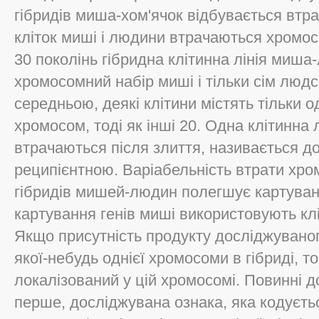
гібридів миша-хом'ячок відбувається втра
кліток миші і людини втрачаються хромо
30 поколінь гібридна клітинна лінія миша
хромосомний набір миші і тільки сім люд
середньою, деякі клітини містять тільки 
хромосом, тоді як інші 20. Одна клітинна 
втрачаються після злиття, називається до
реципієнтною. Варіабельність втрати хро
гібридів мишей-людин полегшує картуван
картування генів миші використовують клі
Якщо присутність продукту досліджуваног
якої-небудь однієї хромосоми в гібриді, т
локалізований у цій хромосомі. Повинні д
перше, досліджувана ознака, яка кодуєт