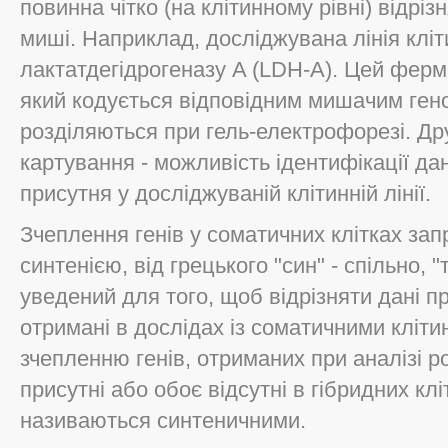
повинна чітко (на клітинному рівні) відріз
миші. Наприклад, досліджувана лінія клі
лактатдегідрогеназу A (LDH-A). Цей ферме
який кодується відповідним мишачим гено
розділяються при гель-електрофорезі. Др
картування - можливість ідентифікації да
присутня у досліджуваній клітинній лінії.
Зчеплення генів у соматичних клітках за
синтенією, від грецького "син" - спільно, 
уведений для того, щоб відрізняти дані п
отримані в дослідах із соматичними клітин
зчепленню генів, отриманих при аналізі р
присутні або обоє відсутні в гібридних клі
називаються синтеничними.