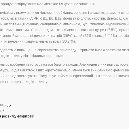
продуктів харчування має дієтичне і лікувальне значення.
містом у ньому великої кількості необхідних речовин і вітамінів, а саме: у вино
, кобальт, вітаміни С, РР, Р, В1, В6, В12, фолієва кислота, каротин. Виноград ба
ми кислотами (яблучною, саліциловою, лимонною, бурштиновою, мурашиною й і
ковими якостями. У винограді містяться легкозасвоювані цукри (17,5%), органі
пектинові й мінеральні речовини: натрій (26%), калій (25%), кальцій (45%), фосф
чні речовини і значна кількість води (80,2 %).
дарстві є підвищення виробництва винограду. Отримати високі врожаї та якіс
одів захисту від шкідливих організмів.
змів розроблено і застосовується багато заходів. Але жоден з них при застосув
ьтуру, бо дія багатьох з них короткочасна, обмежується знищенням окремих ш
ний період застосувати. Тому існує найбільш ефективний - інтегрований захист
чних та інших заходів захисту.
нограду
тій
 розвитку епіфітотій