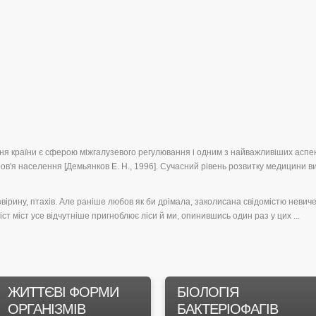
я країни є сферою міжгалузевого регулювання і одним з найважливіших аспек
ов'я населення [Демьянков Е. Н., 1996]. Сучасний рівень розвитку медицини вим
звірину, птахів. Але раніше любов як би дрімала, заколисана свідомістю невич
ст міст усе відчутніше пригноблює ліси й ми, опинившись один раз у цих ...
ЖИТТЄВІ ФОРМИ
БІОЛОГІЯ
ОРГАНІЗМІВ
БАКТЕРІОФАГІВ