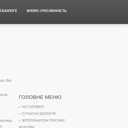
 БІОЛОГІЇ
ФЛОРА І РОСЛИННІСТЬ
ах. Він
унтів
ГОЛОВНЕ МЕНЮ
НА ГОЛОВНУ
СУЧАСНА БІОЛОГІЯ
 околиць
ФІТОПЛАНКТОН ПРІСНИХ
як
ВОДОЙМ