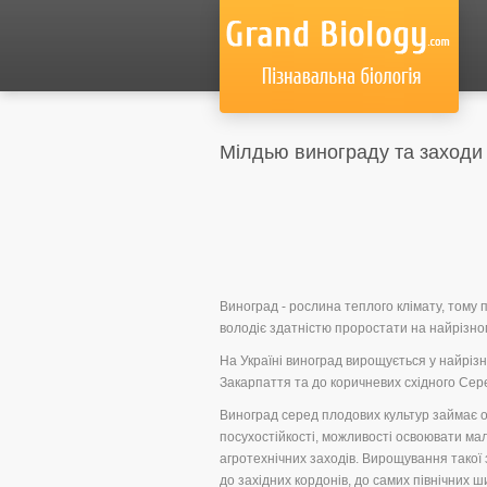
Мілдью винограду та заходи з
Виноград - рослина теплого клімату, тому
володіє здатністю проростати на найрізно
На Україні виноград вирощується у найрізн
Закарпаття та до коричневих східного Се
Виноград серед плодових культур займає о
посухостійкості, можливості освоювати ма
агротехнічних заходів. Вирощування такої зн
до західних кордонів, до самих північних 