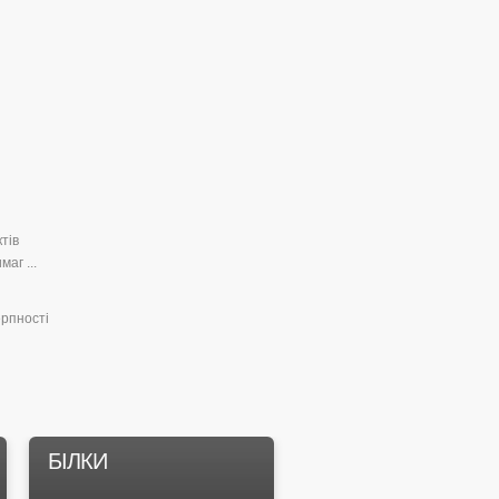
тів
аг ...
ерпності
БІЛКИ