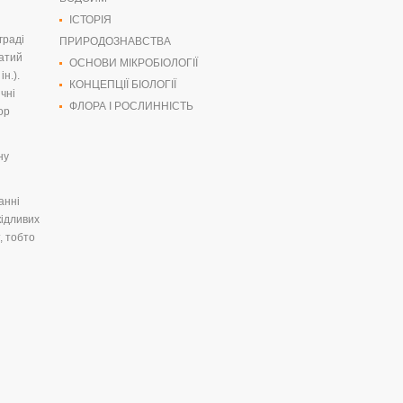
ІСТОРІЯ
граді
ПРИРОДОЗНАВСТВА
гатий
ОСНОВИ МІКРОБІОЛОГІЇ
н.).
КОНЦЕПЦІЇ БІОЛОГІЇ
чні
ФЛОРА І РОСЛИННІСТЬ
ор
ну
анні
кідливих
, тобто