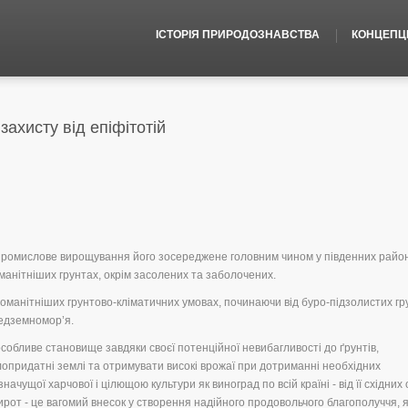
ІСТОРІЯ ПРИРОДОЗНАВСТВА
КОНЦЕПЦІЇ
ахисту від епіфітотій
 промислове вирощування його зосереджене головним чином у південних район
манітніших грунтах, окрім засолених та заболочених.
оманітніших грунтово-кліматичних умовах, починаючи від буро-підзолистих гр
редземномор’я.
собливе становище завдяки своєї потенційної невибагливості до ґрунтів,
лопридатні землі та отримувати високі врожаї при дотриманні необхідних
ачущої харчової і цілющою культури як виноград по всій країні - від її східних
широт - це вагомий внесок у створення надійного продовольчого благополуччя, 