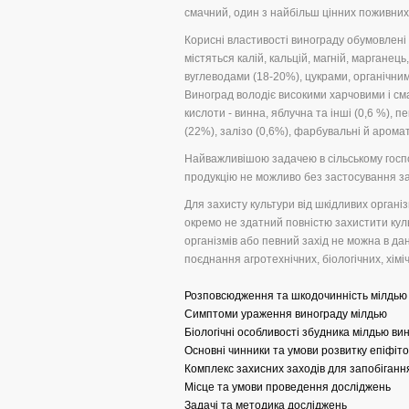
смачний, один з найбільш цінних поживних 
Корисні властивості винограду обумовлені в
містяться калій, кальцій, магній, марганець
вуглеводами (18-20%), цукрами, органічни
Виноград володіє високими харчовими і сма
кислоти - винна, яблучна та інші (0,6 %), 
(22%), залізо (0,6%), фарбувальні й аромати
Найважливішою задачею в сільському госпо
продукцію не можливо без застосування зах
Для захисту культури від шкідливих органі
окремо не здатний повністю захистити кул
організмів або певний захід не можна в да
поєднання агротехнічних, біологічних, хімі
Розповсюдження та шкодочинність мілдью
Симптоми ураження винограду мілдью
Біологічні особливості збудника мілдью ви
Основні чинники та умови розвитку епіфіто
Комплекс захисних заходів для запобігання
Місце та умови проведення досліджень
Задачі та методика досліджень